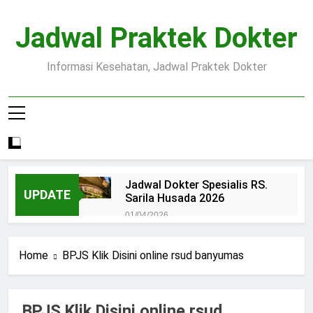
Skip
to
Jadwal Praktek Dokter
content
Informasi Kesehatan, Jadwal Praktek Dokter
Jadwal Dokter Spesialis RS.
UPDATE
Sarila Husada 2026
01/04/2026
Jadwal Praktek Dokter RS.
Dr.Oen Solo
Home
BPJS Klik Disini online rsud banyumas
15/07/2025
Pendaftaran Pasien BPJS
RSUD Margono
BPJS Klik Disini online rsud
15/07/2025