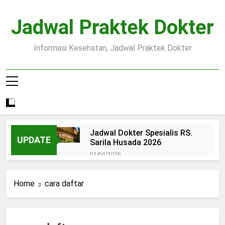
Skip
to
Jadwal Praktek Dokter
content
Informasi Kesehatan, Jadwal Praktek Dokter
Jadwal Dokter Spesialis RS.
UPDATE
Sarila Husada 2026
01/04/2026
Jadwal Praktek Dokter RS.
Dr.Oen Solo
Home
cara daftar
15/07/2025
Pendaftaran Pasien BPJS
RSUD Margono
15/07/2025