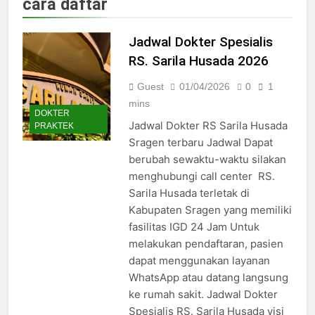
cara daftar
Jadwal Dokter RS PKU Solo:
Poliklinik Spesialis Terbaru
Jadwal Dokter Spesialis
15/07/2025
Jadwal Praktek Dokter RS
RS. Sarila Husada 2026
Maguan Husada Wonogiri
Guest
01/04/2026
0
1
15/07/2025
Daftar online rs sarila
mins
DOKTER
husada sragen
Jadwal Dokter RS Sarila Husada
PRAKTEK
15/07/2025
Sragen terbaru Jadwal Dapat
Jadwal Dokter RS. Puri Asih
berubah sewaktu-waktu silakan
Salatiga 2025
menghubungi call center RS.
15/07/2025
Sarila Husada terletak di
Jadwal Dokter RS Mulia
Hati Wonogiri
Kabupaten Sragen yang memiliki
fasilitas IGD 24 Jam Untuk
15/07/2025
Pendaftaran Pasien BPJS
melakukan pendaftaran, pasien
RSUD Bung Karno
dapat menggunakan layanan
24/05/2024
WhatsApp atau datang langsung
Pendaftaran Pasien BPJS
ke rumah sakit. Jadwal Dokter
RSUD Banyumas
Spesialis RS. Sarila Husada visi