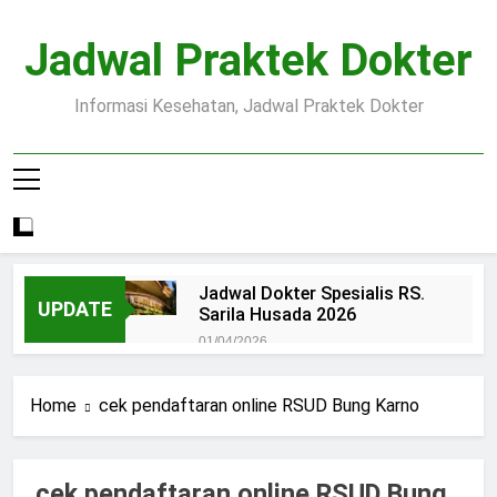
Skip
to
Jadwal Praktek Dokter
content
Informasi Kesehatan, Jadwal Praktek Dokter
Jadwal Dokter Spesialis RS.
UPDATE
Sarila Husada 2026
01/04/2026
Jadwal Praktek Dokter RS.
Dr.Oen Solo
Home
cek pendaftaran online RSUD Bung Karno
15/07/2025
Pendaftaran Pasien BPJS
RSUD Margono
cek pendaftaran online RSUD Bung
15/07/2025