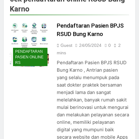
Jadwal Dokter RS PKU Solo:
Karno
Poliklinik Spesialis Terbaru
15/07/2025
Jadwal Praktek Dokter RS
Pendaftaran Pasien BPJS
Maguan Husada Wonogiri
RSUD Bung Karno
15/07/2025
Daftar online rs sarila
Guest
24/05/2024
0
2
husada sragen
PENDAFTARAN
mins
PASIEN ONLINE
15/07/2025
Pendaftaran Pasien BPJS RSUD
RS
Jadwal Dokter RS. Puri Asih
Bung Karno , Antrian pasien
Salatiga 2025
yang selalu menumpuk pada
15/07/2025
saat dokter praktek bersaman
Jadwal Dokter RS Mulia
menjadi lama dan sangat
Hati Wonogiri
melelahkan, banyak rumah sakit
15/07/2025
Pendaftaran Pasien BPJS
mulai berinovasi untuk mengurai
RSUD Bung Karno
dan melakukan pelayanan secara
24/05/2024
online, memiliki pelayanan
Pendaftaran Pasien BPJS
digital yang mumpuni baik
RSUD Banyumas
secara website dan mobile Apps