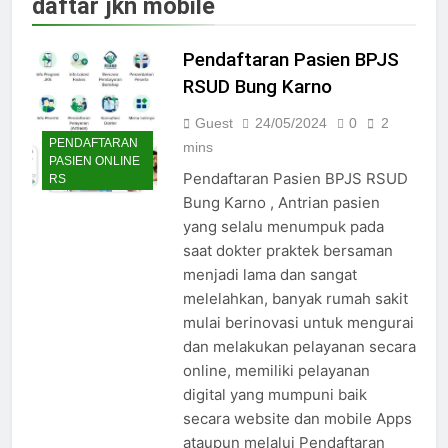
daftar jkn mobile
Jadwal Dokter RS PKU Solo:
Poliklinik Spesialis Terbaru
Pendaftaran Pasien BPJS
15/07/2025
Jadwal Praktek Dokter RS
RSUD Bung Karno
Maguan Husada Wonogiri
Guest
24/05/2024
0
2
15/07/2025
PENDAFTARAN
Daftar online rs sarila
mins
PASIEN ONLINE
husada sragen
Pendaftaran Pasien BPJS RSUD
RS
15/07/2025
Bung Karno , Antrian pasien
Jadwal Dokter RS. Puri Asih
yang selalu menumpuk pada
Salatiga 2025
saat dokter praktek bersaman
15/07/2025
menjadi lama dan sangat
Jadwal Dokter RS Mulia
Hati Wonogiri
melelahkan, banyak rumah sakit
mulai berinovasi untuk mengurai
15/07/2025
Pendaftaran Pasien BPJS
dan melakukan pelayanan secara
RSUD Bung Karno
online, memiliki pelayanan
24/05/2024
digital yang mumpuni baik
Pendaftaran Pasien BPJS
secara website dan mobile Apps
RSUD Banyumas
ataupun melalui Pendaftaran