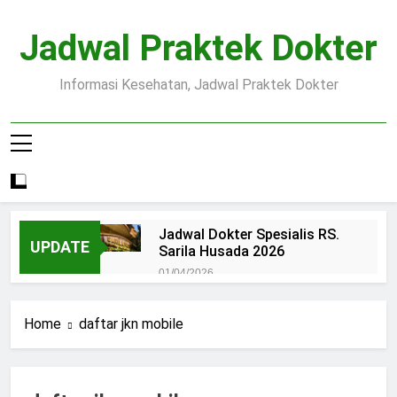
Skip
to
Jadwal Praktek Dokter
content
Informasi Kesehatan, Jadwal Praktek Dokter
Jadwal Dokter Spesialis RS.
UPDATE
Sarila Husada 2026
01/04/2026
Jadwal Praktek Dokter RS.
Dr.Oen Solo
Home
daftar jkn mobile
15/07/2025
Pendaftaran Pasien BPJS
RSUD Margono
15/07/2025