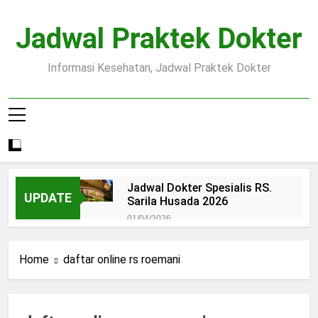
Skip
to
Jadwal Praktek Dokter
content
Informasi Kesehatan, Jadwal Praktek Dokter
Jadwal Dokter Spesialis RS.
UPDATE
Sarila Husada 2026
01/04/2026
Jadwal Praktek Dokter RS.
Dr.Oen Solo
Home
daftar online rs roemani
15/07/2025
Pendaftaran Pasien BPJS
RSUD Margono
15/07/2025