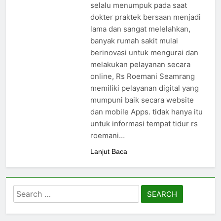
24/05/2024
selalu menumpuk pada saat
dokter praktek bersaan menjadi
lama dan sangat melelahkan,
banyak rumah sakit mulai
berinovasi untuk mengurai dan
melakukan pelayanan secara
online, Rs Roemani Seamrang
memiliki pelayanan digital yang
mumpuni baik secara website
dan mobile Apps. tidak hanya itu
untuk informasi tempat tidur rs
roemani…
Lanjut Baca
Search
for: