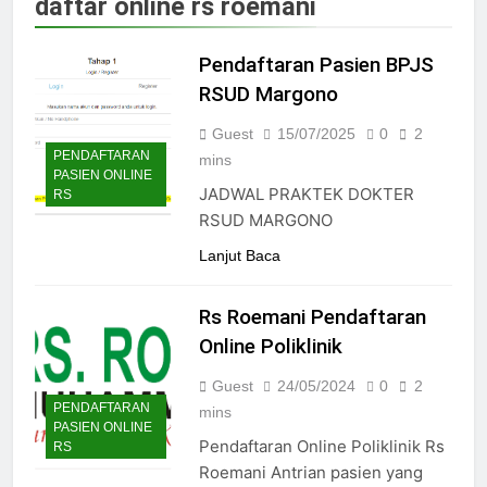
daftar online rs roemani
Jadwal Dokter RS PKU Solo:
Poliklinik Spesialis Terbaru
Pendaftaran Pasien BPJS
15/07/2025
Jadwal Praktek Dokter RS
RSUD Margono
Maguan Husada Wonogiri
Guest
15/07/2025
0
2
15/07/2025
PENDAFTARAN
Daftar online rs sarila
mins
PASIEN ONLINE
husada sragen
JADWAL PRAKTEK DOKTER
RS
15/07/2025
RSUD MARGONO
Jadwal Dokter RS. Puri Asih
Salatiga 2025
Lanjut Baca
15/07/2025
Jadwal Dokter RS Mulia
Rs Roemani Pendaftaran
Hati Wonogiri
Online Poliklinik
15/07/2025
Pendaftaran Pasien BPJS
Guest
24/05/2024
0
2
RSUD Bung Karno
PENDAFTARAN
mins
24/05/2024
PASIEN ONLINE
Pendaftaran Online Poliklinik Rs
Pendaftaran Pasien BPJS
RS
RSUD Banyumas
Roemani Antrian pasien yang