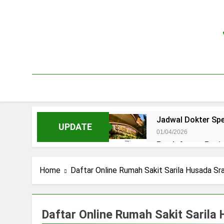
Skip
to
content
Jadwal Dokter Spe
UPDATE
01/04/2026
Pendaftaran Pas
15/07/2025
Jadwal Praktek D
Home
Daftar Online Rumah Sakit Sarila Husada Sr
15/07/2025
Jadwal Dokter RS.
15/07/2025
Daftar Online Rumah Sakit Sarila
Pendaftaran Pasi