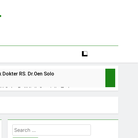
r
 Dokter RS. Dr.Oen Solo
 Solo: Poliklinik Spesialis Terbaru
line rs sarila husada sragen
lia Hati Wonogiri
Search
ien BPJS RSUD Banyumas
for: