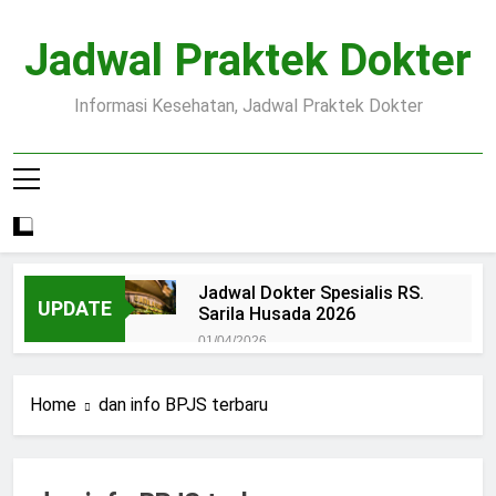
Skip
to
Jadwal Praktek Dokter
content
Informasi Kesehatan, Jadwal Praktek Dokter
Jadwal Dokter Spesialis RS.
UPDATE
Sarila Husada 2026
01/04/2026
Jadwal Praktek Dokter RS.
Dr.Oen Solo
Home
dan info BPJS terbaru
15/07/2025
Pendaftaran Pasien BPJS
RSUD Margono
15/07/2025