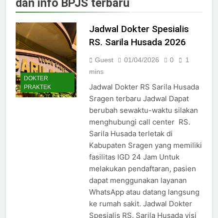
dan info BPJS terbaru
Jadwal Dokter RS PKU Solo:
Poliklinik Spesialis Terbaru
Jadwal Dokter Spesialis
15/07/2025
Jadwal Praktek Dokter RS
RS. Sarila Husada 2026
Maguan Husada Wonogiri
Guest
01/04/2026
0
1
15/07/2025
Daftar online rs sarila
mins
DOKTER
husada sragen
Jadwal Dokter RS Sarila Husada
PRAKTEK
15/07/2025
Sragen terbaru Jadwal Dapat
Jadwal Dokter RS. Puri Asih
berubah sewaktu-waktu silakan
Salatiga 2025
menghubungi call center RS.
15/07/2025
Sarila Husada terletak di
Jadwal Dokter RS Mulia
Hati Wonogiri
Kabupaten Sragen yang memiliki
fasilitas IGD 24 Jam Untuk
15/07/2025
Pendaftaran Pasien BPJS
melakukan pendaftaran, pasien
RSUD Bung Karno
dapat menggunakan layanan
24/05/2024
WhatsApp atau datang langsung
Pendaftaran Pasien BPJS
ke rumah sakit. Jadwal Dokter
RSUD Banyumas
Spesialis RS. Sarila Husada visi