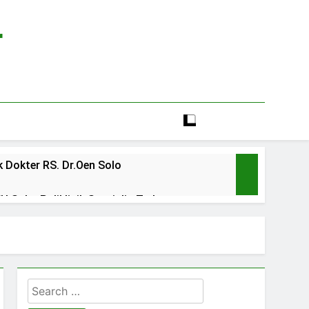
r
 Dokter RS. Dr.Oen Solo
 Solo: Poliklinik Spesialis Terbaru
line rs sarila husada sragen
lia Hati Wonogiri
Search
ien BPJS RSUD Banyumas
for: