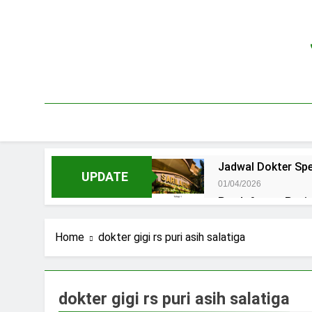
Skip
to
content
Jadwal Dokter Spe
UPDATE
01/04/2026
Pendaftaran Pas
15/07/2025
Jadwal Praktek D
Home
dokter gigi rs puri asih salatiga
15/07/2025
Jadwal Dokter RS.
15/07/2025
dokter gigi rs puri asih salatiga
Pendaftaran Pasi