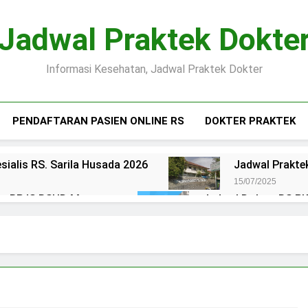
Jadwal Praktek Dokte
Informasi Kesehatan, Jadwal Praktek Dokter
PENDAFTARAN PASIEN ONLINE RS
DOKTER PRAKTEK
sialis RS. Sarila Husada 2026
Jadwal Praktek
15/07/2025
ien BPJS RSUD Margono
Jadwal Dokter RS PKU
15/07/2025
okter RS Maguan Husada Wonogiri
Daftar on
15/07/2025
 Puri Asih Salatiga 2025
Jadwal Dokter RS Mu
15/07/2025
en BPJS RSUD Bung Karno
Pendaftaran Pas