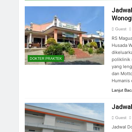
24/05/2024
Jadwal
Wonogi
Guest
RS Magua
Husada Wo
dikeluark
poliklini
DOKTER PRAKTEK
yang lengk
dan Mott
Humanis 
Lanjut Bac
Jadwal
Guest
Jadwal Do