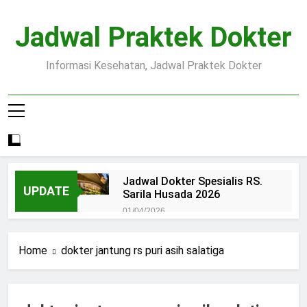
Skip
to
Jadwal Praktek Dokter
content
Informasi Kesehatan, Jadwal Praktek Dokter
Jadwal Dokter Spesialis RS.
UPDATE
Sarila Husada 2026
01/04/2026
Jadwal Praktek Dokter RS.
Dr.Oen Solo
Home
dokter jantung rs puri asih salatiga
15/07/2025
Pendaftaran Pasien BPJS
RSUD Margono
15/07/2025