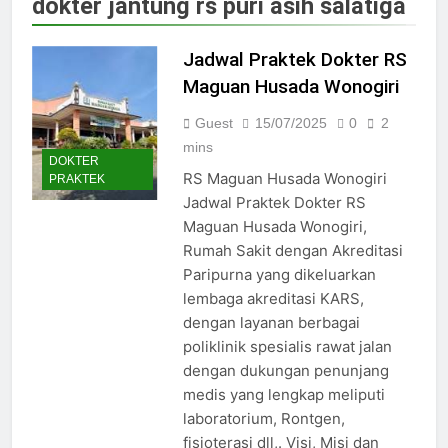
dokter jantung rs puri asih salatiga
Jadwal Dokter RS PKU Solo:
Poliklinik Spesialis Terbaru
Jadwal Praktek Dokter RS
15/07/2025
Jadwal Praktek Dokter RS
Maguan Husada Wonogiri
Maguan Husada Wonogiri
Guest
15/07/2025
0
2
15/07/2025
Daftar online rs sarila
mins
DOKTER
husada sragen
RS Maguan Husada Wonogiri
PRAKTEK
15/07/2025
Jadwal Praktek Dokter RS
Jadwal Dokter RS. Puri Asih
Maguan Husada Wonogiri,
Salatiga 2025
Rumah Sakit dengan Akreditasi
15/07/2025
Paripurna yang dikeluarkan
Jadwal Dokter RS Mulia
Hati Wonogiri
lembaga akreditasi KARS,
dengan layanan berbagai
15/07/2025
Pendaftaran Pasien BPJS
poliklinik spesialis rawat jalan
RSUD Bung Karno
dengan dukungan penunjang
24/05/2024
medis yang lengkap meliputi
Pendaftaran Pasien BPJS
laboratorium, Rontgen,
RSUD Banyumas
fisioterasi dll,. Visi, Misi dan