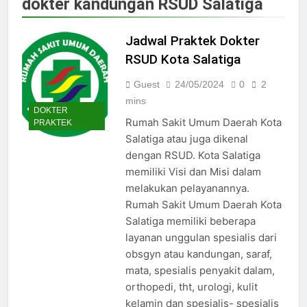
dokter kandungan RSUD Salatiga
Jadwal Dokter RS PKU Solo:
Poliklinik Spesialis Terbaru
Jadwal Praktek Dokter
15/07/2025
Jadwal Praktek Dokter RS
RSUD Kota Salatiga
Maguan Husada Wonogiri
Guest
24/05/2024
0
2
15/07/2025
Daftar online rs sarila
mins
DOKTER
husada sragen
Rumah Sakit Umum Daerah Kota
PRAKTEK
15/07/2025
Salatiga atau juga dikenal
Jadwal Dokter RS. Puri Asih
dengan RSUD. Kota Salatiga
Salatiga 2025
memiliki Visi dan Misi dalam
15/07/2025
melakukan pelayanannya.
Jadwal Dokter RS Mulia
Hati Wonogiri
Rumah Sakit Umum Daerah Kota
Salatiga memiliki beberapa
15/07/2025
Pendaftaran Pasien BPJS
layanan unggulan spesialis dari
RSUD Bung Karno
obsgyn atau kandungan, saraf,
24/05/2024
mata, spesialis penyakit dalam,
Pendaftaran Pasien BPJS
orthopedi, tht, urologi, kulit
RSUD Banyumas
kelamin dan spesialis- spesialis