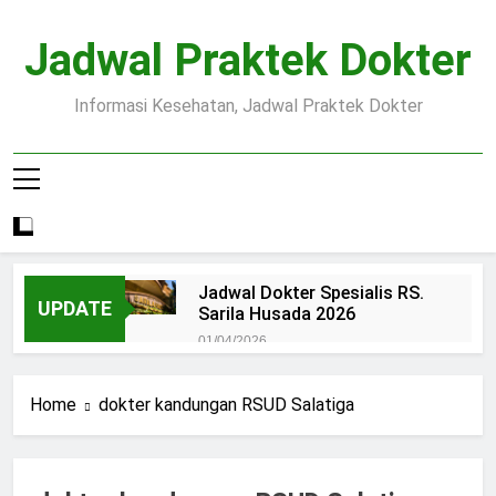
Skip
to
Jadwal Praktek Dokter
content
Informasi Kesehatan, Jadwal Praktek Dokter
Jadwal Dokter Spesialis RS.
UPDATE
Sarila Husada 2026
01/04/2026
Jadwal Praktek Dokter RS.
Dr.Oen Solo
Home
dokter kandungan RSUD Salatiga
15/07/2025
Pendaftaran Pasien BPJS
RSUD Margono
15/07/2025