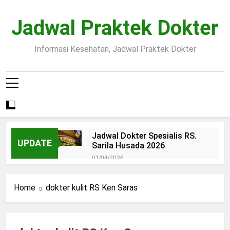
Skip
to
Jadwal Praktek Dokter
content
Informasi Kesehatan, Jadwal Praktek Dokter
Jadwal Dokter Spesialis RS.
UPDATE
Sarila Husada 2026
01/04/2026
Jadwal Praktek Dokter RS.
Dr.Oen Solo
Home
dokter kulit RS Ken Saras
15/07/2025
Pendaftaran Pasien BPJS
RSUD Margono
15/07/2025