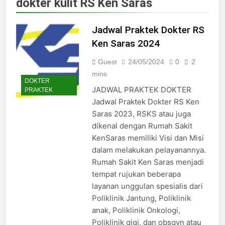
dokter kulit RS Ken Saras
Jadwal Dokter RS PKU Solo:
Poliklinik Spesialis Terbaru
Jadwal Praktek Dokter RS
15/07/2025
Jadwal Praktek Dokter RS
Ken Saras 2024
Maguan Husada Wonogiri
Guest
24/05/2024
0
2
15/07/2025
Daftar online rs sarila
mins
DOKTER
husada sragen
JADWAL PRAKTEK DOKTER
PRAKTEK
15/07/2025
Jadwal Praktek Dokter RS Ken
Jadwal Dokter RS. Puri Asih
Saras 2023, RSKS atau juga
Salatiga 2025
dikenal dengan Rumah Sakit
15/07/2025
KenSaras memiliki Visi dan Misi
Jadwal Dokter RS Mulia
Hati Wonogiri
dalam melakukan pelayanannya.
Rumah Sakit Ken Saras menjadi
15/07/2025
Pendaftaran Pasien BPJS
tempat rujukan beberapa
RSUD Bung Karno
layanan unggulan spesialis dari
24/05/2024
Poliklinik Jantung, Poliklinik
Pendaftaran Pasien BPJS
anak, Poliklinik Onkologi,
RSUD Banyumas
Poliklinik gigi, dan obsgyn atau