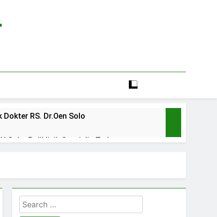
r
 Dokter RS. Dr.Oen Solo
 Solo: Poliklinik Spesialis Terbaru
line rs sarila husada sragen
lia Hati Wonogiri
Search
ien BPJS RSUD Banyumas
for: