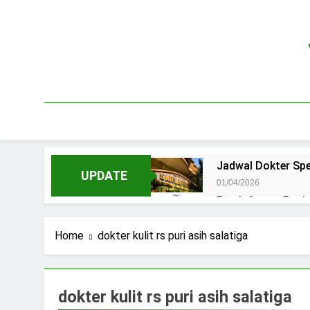
Skip
to
content
Jadwal Dokter Spe
UPDATE
01/04/2026
Pendaftaran Pas
15/07/2025
Jadwal Praktek D
Home
dokter kulit rs puri asih salatiga
15/07/2025
Jadwal Dokter RS.
15/07/2025
dokter kulit rs puri asih salatiga
Pendaftaran Pasi