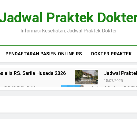
Jadwal Praktek Dokte
Informasi Kesehatan, Jadwal Praktek Dokter
PENDAFTARAN PASIEN ONLINE RS
DOKTER PRAKTEK
sialis RS. Sarila Husada 2026
Jadwal Praktek
15/07/2025
ien BPJS RSUD Margono
Jadwal Dokter RS PKU
15/07/2025
okter RS Maguan Husada Wonogiri
Daftar on
15/07/2025
 Puri Asih Salatiga 2025
Jadwal Dokter RS Mu
15/07/2025
en BPJS RSUD Bung Karno
Pendaftaran Pas