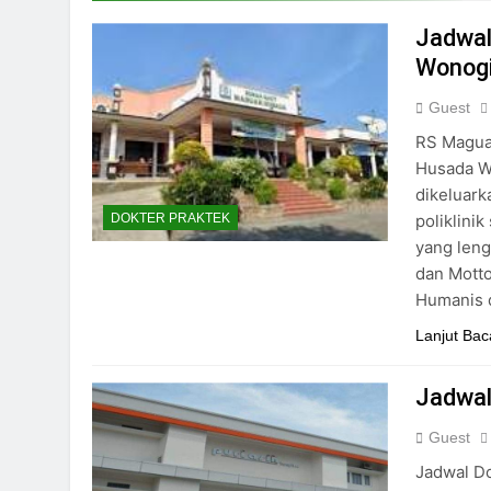
24/05/2024
Jadwal
Wonogi
Guest
RS Magua
Husada Wo
dikeluark
poliklini
DOKTER PRAKTEK
yang lengk
dan Mott
Humanis 
Lanjut Bac
Jadwal
Guest
Jadwal Do