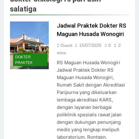
Jadwal Dokter RS PKU Solo:
salatiga
Poliklinik Spesialis Terbaru
15/07/2025
Jadwal Praktek Dokter RS
Jadwal Praktek Dokter RS
Maguan Husada Wonogiri
Maguan Husada Wonogiri
15/07/2025
Daftar online rs sarila
Guest
15/07/2025
0
2
husada sragen
mins
DOKTER
15/07/2025
RS Maguan Husada Wonogiri
PRAKTEK
Jadwal Dokter RS. Puri Asih
Jadwal Praktek Dokter RS
Salatiga 2025
Maguan Husada Wonogiri,
15/07/2025
Rumah Sakit dengan Akreditasi
Jadwal Dokter RS Mulia
Paripurna yang dikeluarkan
Hati Wonogiri
lembaga akreditasi KARS,
15/07/2025
Pendaftaran Pasien BPJS
dengan layanan berbagai
RSUD Bung Karno
poliklinik spesialis rawat jalan
24/05/2024
dengan dukungan penunjang
Pendaftaran Pasien BPJS
medis yang lengkap meliputi
RSUD Banyumas
laboratorium, Rontgen,