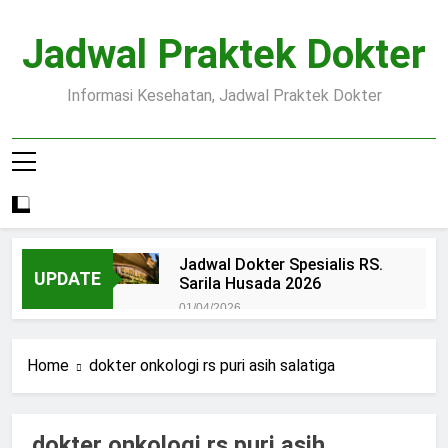
Skip
to
Jadwal Praktek Dokter
content
Informasi Kesehatan, Jadwal Praktek Dokter
Jadwal Dokter Spesialis RS.
UPDATE
Sarila Husada 2026
01/04/2026
Jadwal Praktek Dokter RS.
Dr.Oen Solo
Home
dokter onkologi rs puri asih salatiga
15/07/2025
Pendaftaran Pasien BPJS
RSUD Margono
dokter onkologi rs puri asih
15/07/2025