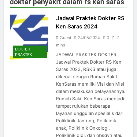
dokter penyakit dalam rs ken saras
Jadwal Dokter RS PKU Solo:
Poliklinik Spesialis Terbaru
Jadwal Praktek Dokter RS
15/07/2025
Jadwal Praktek Dokter RS
Ken Saras 2024
Maguan Husada Wonogiri
Guest
24/05/2024
0
2
15/07/2025
Daftar online rs sarila
mins
DOKTER
husada sragen
JADWAL PRAKTEK DOKTER
PRAKTEK
15/07/2025
Jadwal Praktek Dokter RS Ken
Jadwal Dokter RS. Puri Asih
Saras 2023, RSKS atau juga
Salatiga 2025
dikenal dengan Rumah Sakit
15/07/2025
KenSaras memiliki Visi dan Misi
Jadwal Dokter RS Mulia
Hati Wonogiri
dalam melakukan pelayanannya.
Rumah Sakit Ken Saras menjadi
15/07/2025
Pendaftaran Pasien BPJS
tempat rujukan beberapa
RSUD Bung Karno
layanan unggulan spesialis dari
24/05/2024
Poliklinik Jantung, Poliklinik
Pendaftaran Pasien BPJS
anak, Poliklinik Onkologi,
RSUD Banyumas
Poliklinik gigi, dan obsgyn atau