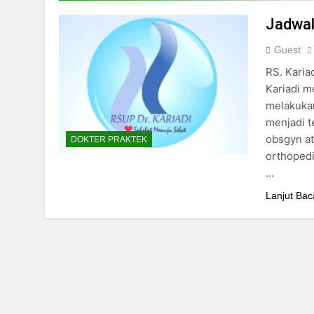
24/05/2024
Jadwal
Guest
RS. Karia
Kariadi me
melakuka
menjadi t
obsgyn at
DOKTER PRAKTEK
orthopedi,
…
Lanjut Bac