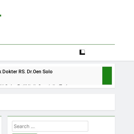
r
 Dokter RS. Dr.Oen Solo
 Solo: Poliklinik Spesialis Terbaru
line rs sarila husada sragen
lia Hati Wonogiri
Search
ien BPJS RSUD Banyumas
for: