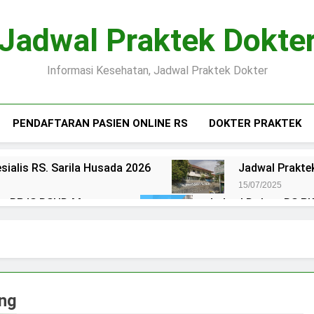
Jadwal Praktek Dokte
Informasi Kesehatan, Jadwal Praktek Dokter
PENDAFTARAN PASIEN ONLINE RS
DOKTER PRAKTEK
sialis RS. Sarila Husada 2026
Jadwal Praktek
15/07/2025
ien BPJS RSUD Margono
Jadwal Dokter RS PKU
15/07/2025
okter RS Maguan Husada Wonogiri
Daftar on
15/07/2025
 Puri Asih Salatiga 2025
Jadwal Dokter RS Mu
15/07/2025
ang
en BPJS RSUD Bung Karno
Pendaftaran Pas