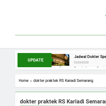
Skip
to
content
Jadwal Dokter Spe
UPDATE
01/04/2026
Pendaftaran Pas
15/07/2025
Jadwal Praktek D
Home
dokter praktek RS Kariadi Semarang
15/07/2025
Jadwal Dokter RS.
15/07/2025
dokter praktek RS Kariadi Semar
Pendaftaran Pasi