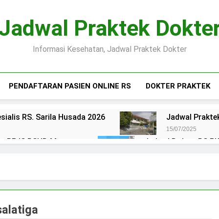
Jadwal Praktek Dokte
Informasi Kesehatan, Jadwal Praktek Dokter
PENDAFTARAN PASIEN ONLINE RS
DOKTER PRAKTEK
sialis RS. Sarila Husada 2026
Jadwal Praktek
15/07/2025
ien BPJS RSUD Margono
Jadwal Dokter RS PKU
15/07/2025
okter RS Maguan Husada Wonogiri
Daftar on
15/07/2025
 Puri Asih Salatiga 2025
Jadwal Dokter RS Mu
15/07/2025
salatiga
en BPJS RSUD Bung Karno
Pendaftaran Pas