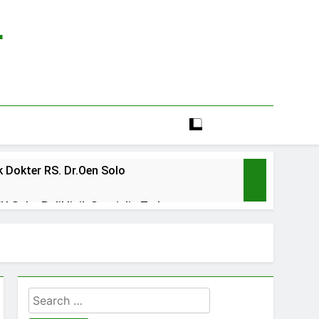
r
 Dokter RS. Dr.Oen Solo
 Solo: Poliklinik Spesialis Terbaru
line rs sarila husada sragen
lia Hati Wonogiri
Search
ien BPJS RSUD Banyumas
for: