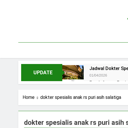
Skip
to
content
Jadwal Dokter Spe
UPDATE
01/04/2026
Pendaftaran Pas
15/07/2025
Jadwal Praktek D
Home
dokter spesialis anak rs puri asih salatiga
15/07/2025
Jadwal Dokter RS.
15/07/2025
dokter spesialis anak rs puri asih 
Pendaftaran Pasi