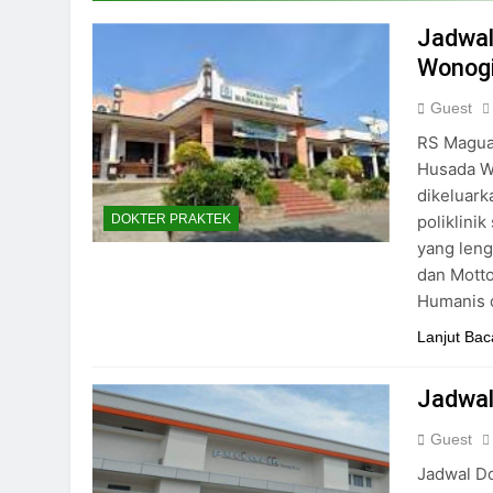
24/05/2024
Jadwal
Wonogi
Guest
RS Magua
Husada Wo
dikeluark
poliklini
DOKTER PRAKTEK
yang lengk
dan Mott
Humanis 
Lanjut Bac
Jadwal
Guest
Jadwal Do