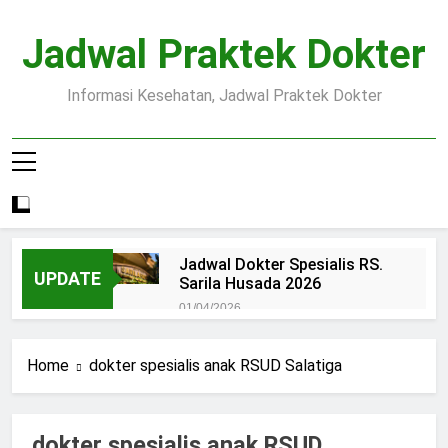
Skip
to
Jadwal Praktek Dokter
content
Informasi Kesehatan, Jadwal Praktek Dokter
Jadwal Dokter Spesialis RS.
UPDATE
Sarila Husada 2026
01/04/2026
Jadwal Praktek Dokter RS.
Dr.Oen Solo
Home
dokter spesialis anak RSUD Salatiga
15/07/2025
Pendaftaran Pasien BPJS
RSUD Margono
dokter spesialis anak RSUD
15/07/2025