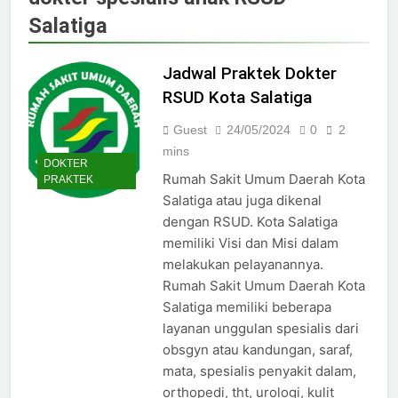
Jadwal Dokter RS PKU Solo:
Salatiga
Poliklinik Spesialis Terbaru
15/07/2025
Jadwal Praktek Dokter RS
Jadwal Praktek Dokter
Maguan Husada Wonogiri
RSUD Kota Salatiga
15/07/2025
Daftar online rs sarila
Guest
24/05/2024
0
2
husada sragen
mins
DOKTER
15/07/2025
Rumah Sakit Umum Daerah Kota
PRAKTEK
Jadwal Dokter RS. Puri Asih
Salatiga atau juga dikenal
Salatiga 2025
dengan RSUD. Kota Salatiga
15/07/2025
memiliki Visi dan Misi dalam
Jadwal Dokter RS Mulia
melakukan pelayanannya.
Hati Wonogiri
Rumah Sakit Umum Daerah Kota
15/07/2025
Pendaftaran Pasien BPJS
Salatiga memiliki beberapa
RSUD Bung Karno
layanan unggulan spesialis dari
24/05/2024
obsgyn atau kandungan, saraf,
Pendaftaran Pasien BPJS
mata, spesialis penyakit dalam,
RSUD Banyumas
orthopedi, tht, urologi, kulit