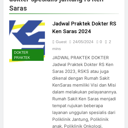
Jadwal Dokter RS PKU Solo:
Saras
Poliklinik Spesialis Terbaru
15/07/2025
Jadwal Praktek Dokter RS
Jadwal Praktek Dokter RS
Maguan Husada Wonogiri
Ken Saras 2024
15/07/2025
Daftar online rs sarila
Guest
24/05/2024
0
2
husada sragen
mins
DOKTER
15/07/2025
JADWAL PRAKTEK DOKTER
PRAKTEK
Jadwal Dokter RS. Puri Asih
Jadwal Praktek Dokter RS Ken
Salatiga 2025
Saras 2023, RSKS atau juga
15/07/2025
dikenal dengan Rumah Sakit
Jadwal Dokter RS Mulia
KenSaras memiliki Visi dan Misi
Hati Wonogiri
dalam melakukan pelayanannya.
15/07/2025
Pendaftaran Pasien BPJS
Rumah Sakit Ken Saras menjadi
RSUD Bung Karno
tempat rujukan beberapa
24/05/2024
layanan unggulan spesialis dari
Pendaftaran Pasien BPJS
Poliklinik Jantung, Poliklinik
RSUD Banyumas
anak, Poliklinik Onkologi,