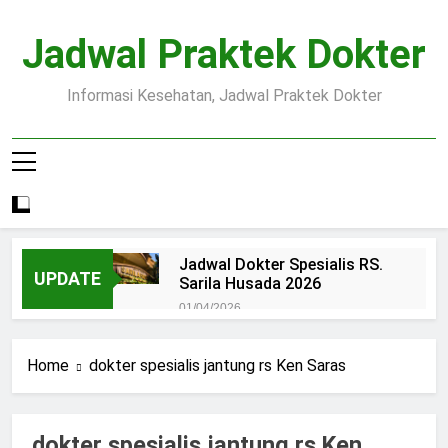
Skip
to
Jadwal Praktek Dokter
content
Informasi Kesehatan, Jadwal Praktek Dokter
Jadwal Dokter Spesialis RS.
UPDATE
Sarila Husada 2026
01/04/2026
Jadwal Praktek Dokter RS.
Dr.Oen Solo
Home
dokter spesialis jantung rs Ken Saras
15/07/2025
Pendaftaran Pasien BPJS
RSUD Margono
dokter spesialis jantung rs Ken
15/07/2025