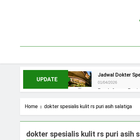
Skip
to
content
Jadwal Dokter Spe
UPDATE
01/04/2026
Pendaftaran Pas
15/07/2025
Jadwal Praktek D
Home
dokter spesialis kulit rs puri asih salatiga
15/07/2025
Jadwal Dokter RS.
15/07/2025
dokter spesialis kulit rs puri asih 
Pendaftaran Pasi