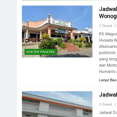
24/05/2024
Jadwal
Wonogi
Guest
RS Magua
Husada Wo
dikeluark
poliklini
DOKTER PRAKTEK
yang lengk
dan Mott
Humanis 
Lanjut Bac
Jadwal
Guest
Jadwal Do