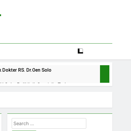
r
 Dokter RS. Dr.Oen Solo
 Solo: Poliklinik Spesialis Terbaru
line rs sarila husada sragen
lia Hati Wonogiri
Search
ien BPJS RSUD Banyumas
for: