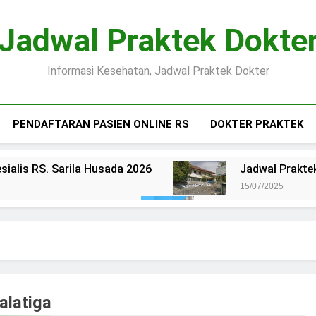
Jadwal Praktek Dokte
Informasi Kesehatan, Jadwal Praktek Dokter
PENDAFTARAN PASIEN ONLINE RS
DOKTER PRAKTEK
sialis RS. Sarila Husada 2026
Jadwal Praktek
15/07/2025
ien BPJS RSUD Margono
Jadwal Dokter RS PKU
15/07/2025
okter RS Maguan Husada Wonogiri
Daftar on
15/07/2025
 Puri Asih Salatiga 2025
Jadwal Dokter RS Mu
15/07/2025
salatiga
en BPJS RSUD Bung Karno
Pendaftaran Pas