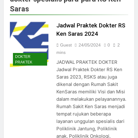
Jadwal Dokter RS PKU Solo:
Saras
Poliklinik Spesialis Terbaru
15/07/2025
Jadwal Praktek Dokter RS
Jadwal Praktek Dokter RS
Maguan Husada Wonogiri
Ken Saras 2024
15/07/2025
Daftar online rs sarila
Guest
24/05/2024
0
2
husada sragen
mins
DOKTER
15/07/2025
JADWAL PRAKTEK DOKTER
PRAKTEK
Jadwal Dokter RS. Puri Asih
Jadwal Praktek Dokter RS Ken
Salatiga 2025
Saras 2023, RSKS atau juga
15/07/2025
dikenal dengan Rumah Sakit
Jadwal Dokter RS Mulia
KenSaras memiliki Visi dan Misi
Hati Wonogiri
dalam melakukan pelayanannya.
15/07/2025
Pendaftaran Pasien BPJS
Rumah Sakit Ken Saras menjadi
RSUD Bung Karno
tempat rujukan beberapa
24/05/2024
layanan unggulan spesialis dari
Pendaftaran Pasien BPJS
Poliklinik Jantung, Poliklinik
RSUD Banyumas
anak, Poliklinik Onkologi,