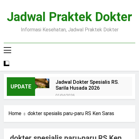
Skip
to
Jadwal Praktek Dokter
content
Informasi Kesehatan, Jadwal Praktek Dokter
Jadwal Dokter Spesialis RS.
UPDATE
Sarila Husada 2026
01/04/2026
Jadwal Praktek Dokter RS.
Dr.Oen Solo
Home
dokter spesialis paru-paru RS Ken Saras
15/07/2025
Pendaftaran Pasien BPJS
RSUD Margono
dokter spesialis paru-paru RS Ken
15/07/2025