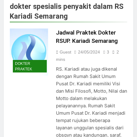
Jadwal Dokter RS PKU Solo:
dokter spesialis penyakit dalam RS
Poliklinik Spesialis Terbaru
Kariadi Semarang
15/07/2025
Jadwal Praktek Dokter RS
Maguan Husada Wonogiri
Jadwal Praktek Dokter
15/07/2025
RSUP. Kariadi Semarang
Daftar online rs sarila
husada sragen
Guest
24/05/2024
3
2
15/07/2025
mins
DOKTER
Jadwal Dokter RS. Puri Asih
RS. Kariadi atau juga dikenal
PRAKTEK
Salatiga 2025
dengan Rumah Sakit Umum
15/07/2025
Pusat Dr. Kariadi memiliki Visi
Jadwal Dokter RS Mulia
dan Misi Filosofi, Motto, Nilai dan
Hati Wonogiri
Motto dalam melakukan
15/07/2025
Pendaftaran Pasien BPJS
pelayanannya. Rumah Sakit
RSUD Bung Karno
Umum Pusat Dr. Kariadi menjadi
24/05/2024
tempat rujukan beberapa
Pendaftaran Pasien BPJS
layanan unggulan spesialis dari
RSUD Banyumas
obsgyn atau kandungan, saraf,