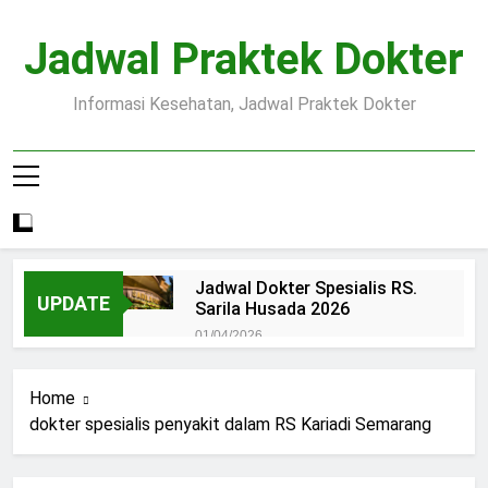
Skip
to
Jadwal Praktek Dokter
content
Informasi Kesehatan, Jadwal Praktek Dokter
Jadwal Dokter Spesialis RS.
UPDATE
Sarila Husada 2026
01/04/2026
Jadwal Praktek Dokter RS.
Dr.Oen Solo
Home
15/07/2025
dokter spesialis penyakit dalam RS Kariadi Semarang
Pendaftaran Pasien BPJS
RSUD Margono
15/07/2025