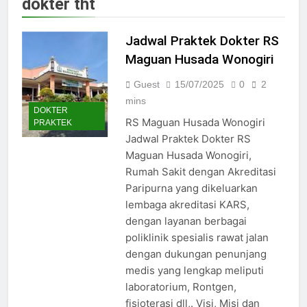
dokter tht
Jadwal Dokter RS PKU Solo:
Poliklinik Spesialis Terbaru
Jadwal Praktek Dokter RS
15/07/2025
Jadwal Praktek Dokter RS
Maguan Husada Wonogiri
Maguan Husada Wonogiri
Guest
15/07/2025
0
2
15/07/2025
Daftar online rs sarila
mins
DOKTER
husada sragen
RS Maguan Husada Wonogiri
PRAKTEK
15/07/2025
Jadwal Praktek Dokter RS
Jadwal Dokter RS. Puri Asih
Maguan Husada Wonogiri,
Salatiga 2025
Rumah Sakit dengan Akreditasi
15/07/2025
Paripurna yang dikeluarkan
Jadwal Dokter RS Mulia
Hati Wonogiri
lembaga akreditasi KARS,
dengan layanan berbagai
15/07/2025
Pendaftaran Pasien BPJS
poliklinik spesialis rawat jalan
RSUD Bung Karno
dengan dukungan penunjang
24/05/2024
medis yang lengkap meliputi
Pendaftaran Pasien BPJS
laboratorium, Rontgen,
RSUD Banyumas
fisioterasi dll,. Visi, Misi dan