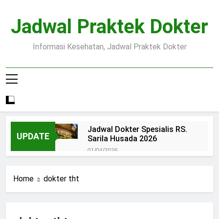
Skip
to
Jadwal Praktek Dokter
content
Informasi Kesehatan, Jadwal Praktek Dokter
Jadwal Dokter Spesialis RS.
UPDATE
Sarila Husada 2026
01/04/2026
Jadwal Praktek Dokter RS.
Dr.Oen Solo
Home
dokter tht
15/07/2025
Pendaftaran Pasien BPJS
RSUD Margono
15/07/2025