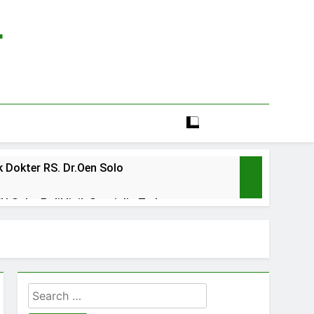
r
 Dokter RS. Dr.Oen Solo
 Solo: Poliklinik Spesialis Terbaru
line rs sarila husada sragen
lia Hati Wonogiri
Search
ien BPJS RSUD Banyumas
for: