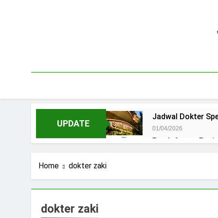
Skip
to
content
Jadwal Dokter Spe
UPDATE
01/04/2026
Pendaftaran Pas
15/07/2025
Jadwal Praktek D
Home
dokter zaki
15/07/2025
Jadwal Dokter RS.
15/07/2025
dokter zaki
Pendaftaran Pasi