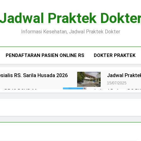
Jadwal Praktek Dokte
Informasi Kesehatan, Jadwal Praktek Dokter
PENDAFTARAN PASIEN ONLINE RS
DOKTER PRAKTEK
sialis RS. Sarila Husada 2026
Jadwal Praktek
15/07/2025
ien BPJS RSUD Margono
Jadwal Dokter RS PKU
15/07/2025
okter RS Maguan Husada Wonogiri
Daftar on
15/07/2025
 Puri Asih Salatiga 2025
Jadwal Dokter RS Mu
15/07/2025
en BPJS RSUD Bung Karno
Pendaftaran Pas