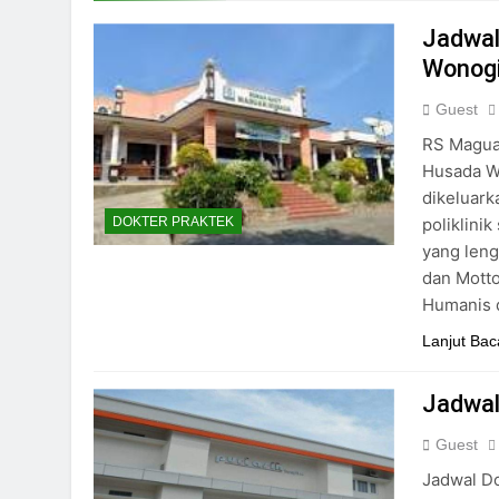
24/05/2024
Jadwal
Wonogi
Guest
RS Magua
Husada Wo
dikeluark
poliklini
DOKTER PRAKTEK
yang lengk
dan Mott
Humanis 
Lanjut Bac
Jadwal
Guest
Jadwal Do