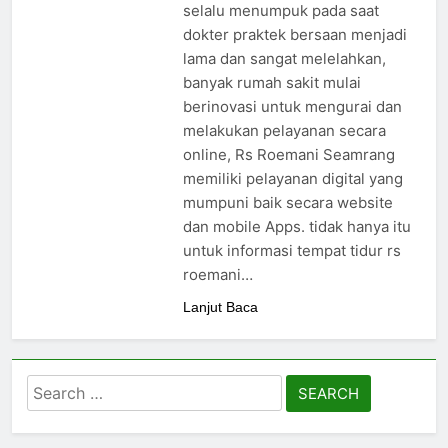
24/05/2024
selalu menumpuk pada saat
dokter praktek bersaan menjadi
lama dan sangat melelahkan,
banyak rumah sakit mulai
berinovasi untuk mengurai dan
melakukan pelayanan secara
online, Rs Roemani Seamrang
memiliki pelayanan digital yang
mumpuni baik secara website
dan mobile Apps. tidak hanya itu
untuk informasi tempat tidur rs
roemani…
Lanjut Baca
Search
for: