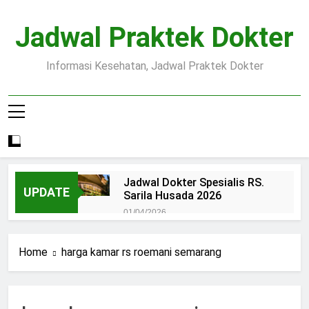
Skip
to
Jadwal Praktek Dokter
content
Informasi Kesehatan, Jadwal Praktek Dokter
Jadwal Dokter Spesialis RS.
UPDATE
Sarila Husada 2026
01/04/2026
Jadwal Praktek Dokter RS.
Dr.Oen Solo
Home
harga kamar rs roemani semarang
15/07/2025
Pendaftaran Pasien BPJS
RSUD Margono
15/07/2025