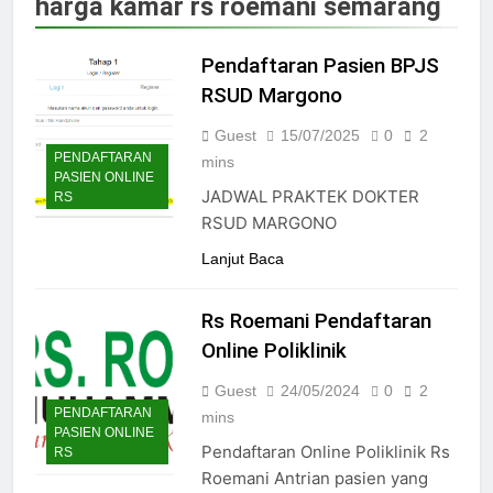
harga kamar rs roemani semarang
Jadwal Dokter RS PKU Solo:
Poliklinik Spesialis Terbaru
Pendaftaran Pasien BPJS
15/07/2025
Jadwal Praktek Dokter RS
RSUD Margono
Maguan Husada Wonogiri
Guest
15/07/2025
0
2
15/07/2025
PENDAFTARAN
Daftar online rs sarila
mins
PASIEN ONLINE
husada sragen
JADWAL PRAKTEK DOKTER
RS
15/07/2025
RSUD MARGONO
Jadwal Dokter RS. Puri Asih
Salatiga 2025
Lanjut Baca
15/07/2025
Jadwal Dokter RS Mulia
Rs Roemani Pendaftaran
Hati Wonogiri
Online Poliklinik
15/07/2025
Pendaftaran Pasien BPJS
Guest
24/05/2024
0
2
RSUD Bung Karno
PENDAFTARAN
mins
24/05/2024
PASIEN ONLINE
Pendaftaran Online Poliklinik Rs
Pendaftaran Pasien BPJS
RS
RSUD Banyumas
Roemani Antrian pasien yang