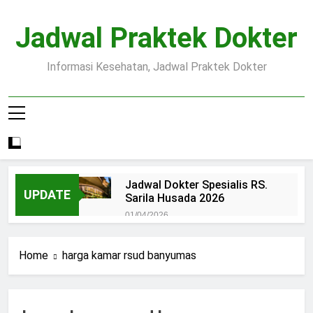
Skip
to
Jadwal Praktek Dokter
content
Informasi Kesehatan, Jadwal Praktek Dokter
Jadwal Dokter Spesialis RS.
UPDATE
Sarila Husada 2026
01/04/2026
Jadwal Praktek Dokter RS.
Dr.Oen Solo
Home
harga kamar rsud banyumas
15/07/2025
Pendaftaran Pasien BPJS
RSUD Margono
15/07/2025