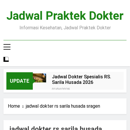
Skip
to
Jadwal Praktek Dokter
content
Informasi Kesehatan, Jadwal Praktek Dokter
Jadwal Dokter Spesialis RS.
UPDATE
Sarila Husada 2026
01/04/2026
Jadwal Praktek Dokter RS.
Dr.Oen Solo
Home
jadwal dokter rs sarila husada sragen
15/07/2025
Pendaftaran Pasien BPJS
RSUD Margono
jadwal dokter rs sarila husada
15/07/2025