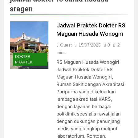
Jadwal Dokter RS PKU Solo:
sragen
Poliklinik Spesialis Terbaru
15/07/2025
Jadwal Praktek Dokter RS
Jadwal Praktek Dokter RS
Maguan Husada Wonogiri
Maguan Husada Wonogiri
15/07/2025
Daftar online rs sarila
Guest
15/07/2025
0
2
husada sragen
mins
DOKTER
15/07/2025
RS Maguan Husada Wonogiri
PRAKTEK
Jadwal Dokter RS. Puri Asih
Jadwal Praktek Dokter RS
Salatiga 2025
Maguan Husada Wonogiri,
15/07/2025
Rumah Sakit dengan Akreditasi
Jadwal Dokter RS Mulia
Paripurna yang dikeluarkan
Hati Wonogiri
lembaga akreditasi KARS,
15/07/2025
Pendaftaran Pasien BPJS
dengan layanan berbagai
RSUD Bung Karno
poliklinik spesialis rawat jalan
24/05/2024
dengan dukungan penunjang
Pendaftaran Pasien BPJS
medis yang lengkap meliputi
RSUD Banyumas
laboratorium, Rontgen,