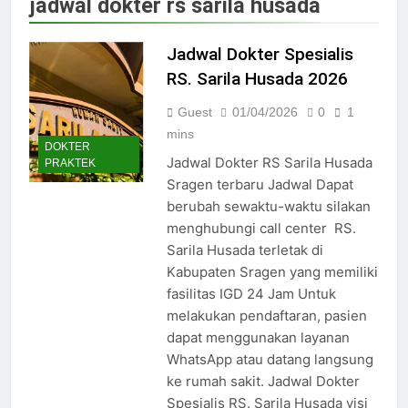
jadwal dokter rs sarila husada
Jadwal Dokter RS PKU Solo:
Poliklinik Spesialis Terbaru
Jadwal Dokter Spesialis
15/07/2025
Jadwal Praktek Dokter RS
RS. Sarila Husada 2026
Maguan Husada Wonogiri
Guest
01/04/2026
0
1
15/07/2025
Daftar online rs sarila
mins
DOKTER
husada sragen
Jadwal Dokter RS Sarila Husada
PRAKTEK
15/07/2025
Sragen terbaru Jadwal Dapat
Jadwal Dokter RS. Puri Asih
berubah sewaktu-waktu silakan
Salatiga 2025
menghubungi call center RS.
15/07/2025
Sarila Husada terletak di
Jadwal Dokter RS Mulia
Hati Wonogiri
Kabupaten Sragen yang memiliki
fasilitas IGD 24 Jam Untuk
15/07/2025
Pendaftaran Pasien BPJS
melakukan pendaftaran, pasien
RSUD Bung Karno
dapat menggunakan layanan
24/05/2024
WhatsApp atau datang langsung
Pendaftaran Pasien BPJS
ke rumah sakit. Jadwal Dokter
RSUD Banyumas
Spesialis RS. Sarila Husada visi