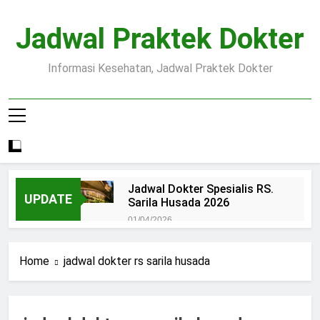
Skip
to
Jadwal Praktek Dokter
content
Informasi Kesehatan, Jadwal Praktek Dokter
Jadwal Dokter Spesialis RS.
UPDATE
Sarila Husada 2026
01/04/2026
Jadwal Praktek Dokter RS.
Dr.Oen Solo
Home
jadwal dokter rs sarila husada
15/07/2025
Pendaftaran Pasien BPJS
RSUD Margono
15/07/2025