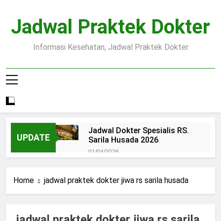
Skip
to
Jadwal Praktek Dokter
content
Informasi Kesehatan, Jadwal Praktek Dokter
Jadwal Dokter Spesialis RS.
UPDATE
Sarila Husada 2026
01/04/2026
Jadwal Praktek Dokter RS.
Dr.Oen Solo
Home
jadwal praktek dokter jiwa rs sarila husada
15/07/2025
Pendaftaran Pasien BPJS
RSUD Margono
jadwal praktek dokter jiwa rs sarila
15/07/2025