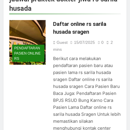
Jadwal Dokter RS PKU Solo:
husada
Poliklinik Spesialis Terbaru
15/07/2025
Jadwal Praktek Dokter RS
Daftar online rs sarila
Maguan Husada Wonogiri
husada sragen
15/07/2025
Daftar online rs sarila
Guest
15/07/2025
0
2
husada sragen
PENDAFTARAN
mins
PASIEN ONLINE
15/07/2025
Berikut cara melakukan
RS
Jadwal Dokter RS. Puri Asih
pendaftaran pasien baru atau
Salatiga 2025
pasien lama rs sarila husada
15/07/2025
sragen Daftar online rs sarila
Jadwal Dokter RS Mulia
husada sragen Cara Pasien Baru
Hati Wonogiri
Baca Juga: Pendaftaran Pasien
15/07/2025
Pendaftaran Pasien BPJS
BPJS RSUD Bung Karno Cara
RSUD Bung Karno
Pasien Lama Daftar online rs
24/05/2024
sarila husada Sragen Untuk lebih
Pendaftaran Pasien BPJS
memastikan silakan
RSUD Banyumas
menghubungi kontak center