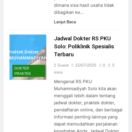
24/05/2024
dimana sisa hasil usaha tidak
dibagikan ke…
Lanjut Baca
Jadwal Dokter RS PKU
Solo: Poliklinik Spesialis
Terbaru
Guest
15/07/2025
0
5
DOKTER
mins
PRAKTEK
Mengenal RS PKU
Muhammadiyah Solo kita akan
menggali lebih dalam tentang
jadwal dokter, praktek dokter,
pendaftaran online, dan berbagai
informasi penting lainnya yang
dapat memudahkan perjalanan
kesehatan Anda. Jadwal Dokter