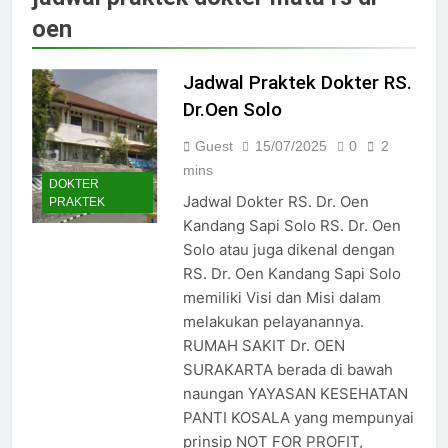
Jadwal Dokter RS PKU Solo:
oen
Poliklinik Spesialis Terbaru
15/07/2025
Jadwal Praktek Dokter RS
Jadwal Praktek Dokter RS.
Maguan Husada Wonogiri
Dr.Oen Solo
15/07/2025
Daftar online rs sarila
Guest
15/07/2025
0
2
husada sragen
mins
DOKTER
15/07/2025
Jadwal Dokter RS. Dr. Oen
PRAKTEK
Jadwal Dokter RS. Puri Asih
Kandang Sapi Solo RS. Dr. Oen
Salatiga 2025
Solo atau juga dikenal dengan
15/07/2025
RS. Dr. Oen Kandang Sapi Solo
Jadwal Dokter RS Mulia
memiliki Visi dan Misi dalam
Hati Wonogiri
melakukan pelayanannya.
15/07/2025
Pendaftaran Pasien BPJS
RUMAH SAKIT Dr. OEN
RSUD Bung Karno
SURAKARTA berada di bawah
24/05/2024
naungan YAYASAN KESEHATAN
Pendaftaran Pasien BPJS
PANTI KOSALA yang mempunyai
RSUD Banyumas
prinsip NOT FOR PROFIT,