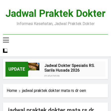
Skip
to
Jadwal Praktek Dokter
content
Informasi Kesehatan, Jadwal Praktek Dokter
Jadwal Dokter Spesialis RS.
UPDATE
Sarila Husada 2026
01/04/2026
Jadwal Praktek Dokter RS.
Dr.Oen Solo
Home
jadwal praktek dokter mata rs dr oen
15/07/2025
Pendaftaran Pasien BPJS
RSUD Margono
jadwal praktek dokter mata rs dr
15/07/2025