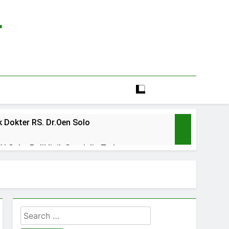
r
 Dokter RS. Dr.Oen Solo
 Solo: Poliklinik Spesialis Terbaru
line rs sarila husada sragen
lia Hati Wonogiri
Search
ien BPJS RSUD Banyumas
for: