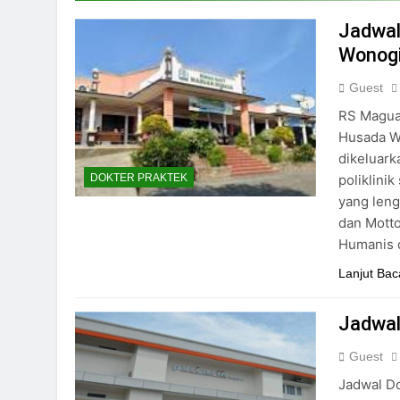
24/05/2024
Jadwal
Wonogi
Guest
RS Magua
Husada Wo
dikeluark
poliklini
DOKTER PRAKTEK
yang lengk
dan Mott
Humanis 
Lanjut Bac
Jadwal
Guest
Jadwal Do