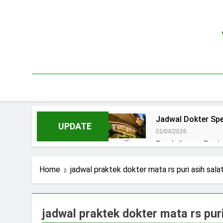
Skip
to
content
Jadwal Dokter Spe
UPDATE
01/04/2026
Pendaftaran Pas
15/07/2025
Jadwal Praktek D
Home
jadwal praktek dokter mata rs puri asih sala
15/07/2025
Jadwal Dokter RS.
15/07/2025
jadwal praktek dokter mata rs puri
Pendaftaran Pasi