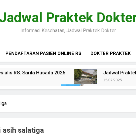
Jadwal Praktek Dokte
Informasi Kesehatan, Jadwal Praktek Dokter
PENDAFTARAN PASIEN ONLINE RS
DOKTER PRAKTEK
sialis RS. Sarila Husada 2026
Jadwal Praktek
15/07/2025
ien BPJS RSUD Margono
Jadwal Dokter RS PKU
15/07/2025
okter RS Maguan Husada Wonogiri
Daftar on
tiga
15/07/2025
 Puri Asih Salatiga 2025
Jadwal Dokter RS Mu
15/07/2025
 asih salatiga
en BPJS RSUD Bung Karno
Pendaftaran Pas