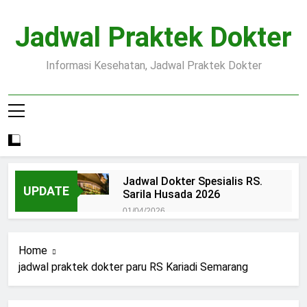
Skip
to
Jadwal Praktek Dokter
content
Informasi Kesehatan, Jadwal Praktek Dokter
Jadwal Dokter Spesialis RS.
UPDATE
Sarila Husada 2026
01/04/2026
Jadwal Praktek Dokter RS.
Dr.Oen Solo
Home
15/07/2025
jadwal praktek dokter paru RS Kariadi Semarang
Pendaftaran Pasien BPJS
RSUD Margono
15/07/2025