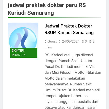
Jadwal Dokter RS PKU Solo:
jadwal praktek dokter paru RS
Poliklinik Spesialis Terbaru
Kariadi Semarang
15/07/2025
Jadwal Praktek Dokter RS
Maguan Husada Wonogiri
Jadwal Praktek Dokter
15/07/2025
RSUP. Kariadi Semarang
Daftar online rs sarila
husada sragen
Guest
24/05/2024
3
2
15/07/2025
mins
DOKTER
Jadwal Dokter RS. Puri Asih
RS. Kariadi atau juga dikenal
PRAKTEK
Salatiga 2025
dengan Rumah Sakit Umum
15/07/2025
Pusat Dr. Kariadi memiliki Visi
Jadwal Dokter RS Mulia
dan Misi Filosofi, Motto, Nilai dan
Hati Wonogiri
Motto dalam melakukan
15/07/2025
Pendaftaran Pasien BPJS
pelayanannya. Rumah Sakit
RSUD Bung Karno
Umum Pusat Dr. Kariadi menjadi
24/05/2024
tempat rujukan beberapa
Pendaftaran Pasien BPJS
layanan unggulan spesialis dari
RSUD Banyumas
obsgyn atau kandungan, saraf,