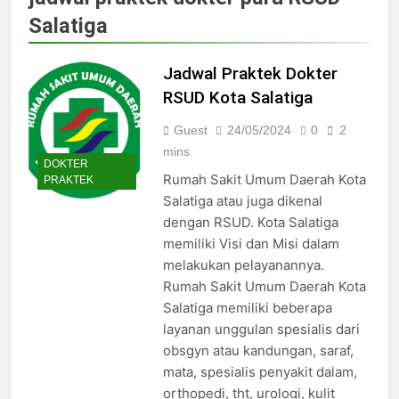
Jadwal Dokter RS PKU Solo:
Salatiga
Poliklinik Spesialis Terbaru
15/07/2025
Jadwal Praktek Dokter RS
Jadwal Praktek Dokter
Maguan Husada Wonogiri
RSUD Kota Salatiga
15/07/2025
Daftar online rs sarila
Guest
24/05/2024
0
2
husada sragen
mins
DOKTER
15/07/2025
Rumah Sakit Umum Daerah Kota
PRAKTEK
Jadwal Dokter RS. Puri Asih
Salatiga atau juga dikenal
Salatiga 2025
dengan RSUD. Kota Salatiga
15/07/2025
memiliki Visi dan Misi dalam
Jadwal Dokter RS Mulia
melakukan pelayanannya.
Hati Wonogiri
Rumah Sakit Umum Daerah Kota
15/07/2025
Pendaftaran Pasien BPJS
Salatiga memiliki beberapa
RSUD Bung Karno
layanan unggulan spesialis dari
24/05/2024
obsgyn atau kandungan, saraf,
Pendaftaran Pasien BPJS
mata, spesialis penyakit dalam,
RSUD Banyumas
orthopedi, tht, urologi, kulit