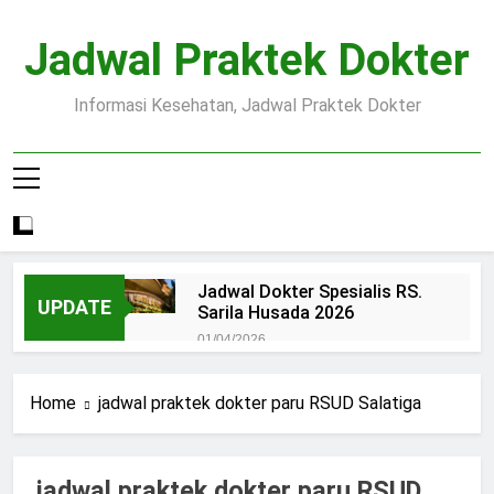
Skip
to
Jadwal Praktek Dokter
content
Informasi Kesehatan, Jadwal Praktek Dokter
Jadwal Dokter Spesialis RS.
UPDATE
Sarila Husada 2026
01/04/2026
Jadwal Praktek Dokter RS.
Dr.Oen Solo
Home
jadwal praktek dokter paru RSUD Salatiga
15/07/2025
Pendaftaran Pasien BPJS
RSUD Margono
jadwal praktek dokter paru RSUD
15/07/2025