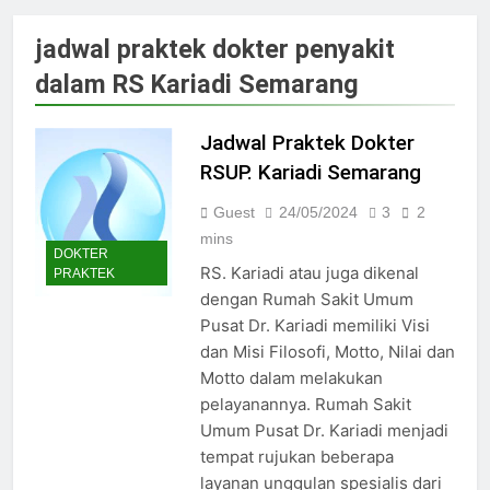
Jadwal Dokter RS PKU Solo:
Poliklinik Spesialis Terbaru
jadwal praktek dokter penyakit
15/07/2025
dalam RS Kariadi Semarang
Jadwal Praktek Dokter RS
Maguan Husada Wonogiri
15/07/2025
Jadwal Praktek Dokter
Daftar online rs sarila
RSUP. Kariadi Semarang
husada sragen
15/07/2025
Guest
24/05/2024
3
2
Jadwal Dokter RS. Puri Asih
mins
Salatiga 2025
DOKTER
RS. Kariadi atau juga dikenal
PRAKTEK
15/07/2025
dengan Rumah Sakit Umum
Jadwal Dokter RS Mulia
Pusat Dr. Kariadi memiliki Visi
Hati Wonogiri
dan Misi Filosofi, Motto, Nilai dan
15/07/2025
Pendaftaran Pasien BPJS
Motto dalam melakukan
RSUD Bung Karno
pelayanannya. Rumah Sakit
24/05/2024
Umum Pusat Dr. Kariadi menjadi
Pendaftaran Pasien BPJS
tempat rujukan beberapa
RSUD Banyumas
layanan unggulan spesialis dari