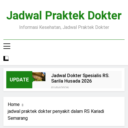
Skip
to
Jadwal Praktek Dokter
content
Informasi Kesehatan, Jadwal Praktek Dokter
Jadwal Dokter Spesialis RS.
UPDATE
Sarila Husada 2026
01/04/2026
Jadwal Praktek Dokter RS.
Dr.Oen Solo
Home
15/07/2025
jadwal praktek dokter penyakit dalam RS Kariadi
Pendaftaran Pasien BPJS
Semarang
RSUD Margono
15/07/2025