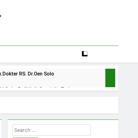
r
 Dokter RS. Dr.Oen Solo
 Solo: Poliklinik Spesialis Terbaru
line rs sarila husada sragen
lia Hati Wonogiri
Search
ien BPJS RSUD Banyumas
for: