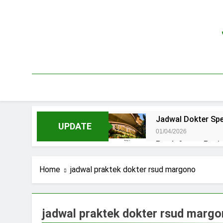
Skip
to
content
Jadwal Dokter Spe
UPDATE
01/04/2026
Pendaftaran Pas
15/07/2025
Jadwal Praktek D
Home
jadwal praktek dokter rsud margono
15/07/2025
Jadwal Dokter RS.
15/07/2025
jadwal praktek dokter rsud marg
Pendaftaran Pasi