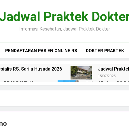
Jadwal Praktek Dokte
Informasi Kesehatan, Jadwal Praktek Dokter
PENDAFTARAN PASIEN ONLINE RS
DOKTER PRAKTEK
sialis RS. Sarila Husada 2026
Jadwal Praktek
15/07/2025
ien BPJS RSUD Margono
Jadwal Dokter RS PKU
15/07/2025
okter RS Maguan Husada Wonogiri
Daftar on
15/07/2025
 Puri Asih Salatiga 2025
Jadwal Dokter RS Mu
15/07/2025
ono
en BPJS RSUD Bung Karno
Pendaftaran Pas