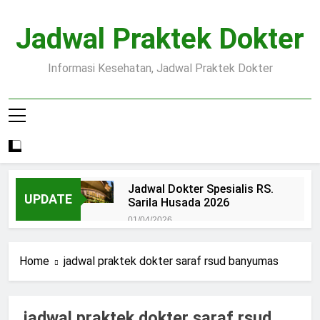
Skip
to
Jadwal Praktek Dokter
content
Informasi Kesehatan, Jadwal Praktek Dokter
Jadwal Dokter Spesialis RS.
UPDATE
Sarila Husada 2026
01/04/2026
Jadwal Praktek Dokter RS.
Dr.Oen Solo
Home
jadwal praktek dokter saraf rsud banyumas
15/07/2025
Pendaftaran Pasien BPJS
RSUD Margono
jadwal praktek dokter saraf rsud
15/07/2025