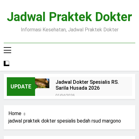
Skip
to
Jadwal Praktek Dokter
content
Informasi Kesehatan, Jadwal Praktek Dokter
Jadwal Dokter Spesialis RS.
UPDATE
Sarila Husada 2026
01/04/2026
Jadwal Praktek Dokter RS.
Dr.Oen Solo
Home
15/07/2025
jadwal praktek dokter spesialis bedah rsud margono
Pendaftaran Pasien BPJS
RSUD Margono
15/07/2025