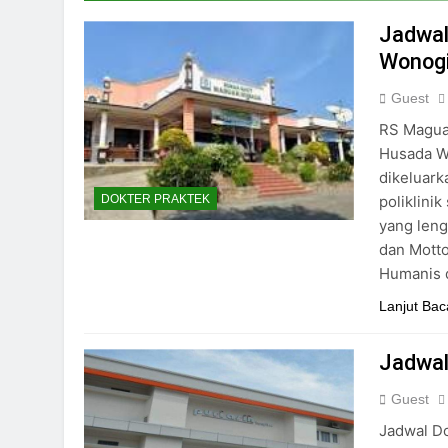
24/05/2024
Jadwal
Wonogi
Guest
RS Magua
Husada Wo
dikeluark
poliklini
DOKTER PRAKTEK
yang lengk
dan Mott
Humanis 
Lanjut Bac
Jadwal
Guest
Jadwal Do