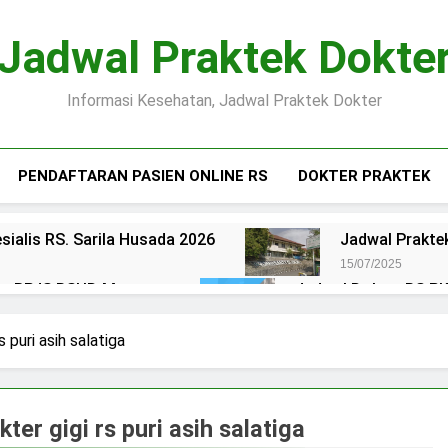
Jadwal Praktek Dokte
Informasi Kesehatan, Jadwal Praktek Dokter
PENDAFTARAN PASIEN ONLINE RS
DOKTER PRAKTEK
sialis RS. Sarila Husada 2026
Jadwal Praktek
15/07/2025
ien BPJS RSUD Margono
Jadwal Dokter RS PKU
15/07/2025
okter RS Maguan Husada Wonogiri
Daftar on
 puri asih salatiga
15/07/2025
 Puri Asih Salatiga 2025
Jadwal Dokter RS Mu
15/07/2025
ter gigi rs puri asih salatiga
en BPJS RSUD Bung Karno
Pendaftaran Pas