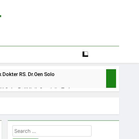
r
 Dokter RS. Dr.Oen Solo
 Solo: Poliklinik Spesialis Terbaru
line rs sarila husada sragen
lia Hati Wonogiri
Search
ien BPJS RSUD Banyumas
for: