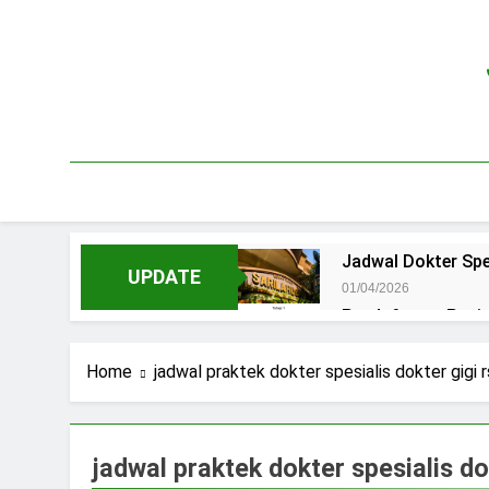
Skip
to
content
Jadwal Dokter Spe
UPDATE
01/04/2026
Pendaftaran Pas
15/07/2025
Jadwal Praktek D
Home
jadwal praktek dokter spesialis dokter gigi rs
15/07/2025
Jadwal Dokter RS.
15/07/2025
jadwal praktek dokter spesialis dok
Pendaftaran Pasi