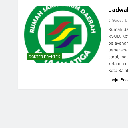
24/05/2024
Jadwal
Guest
Rumah Sak
RSUD. Kot
pelayanan
beberapa 
saraf, mat
DOKTER PRAKTEK
kelamin d
Kota Sala
Lanjut Bac