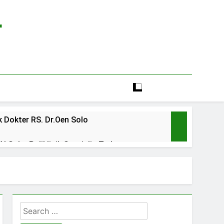
r
 Dokter RS. Dr.Oen Solo
 Solo: Poliklinik Spesialis Terbaru
line rs sarila husada sragen
lia Hati Wonogiri
Search
ien BPJS RSUD Banyumas
for: