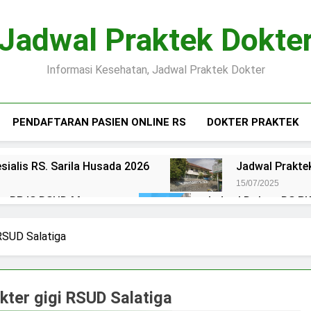
Jadwal Praktek Dokte
Informasi Kesehatan, Jadwal Praktek Dokter
PENDAFTARAN PASIEN ONLINE RS
DOKTER PRAKTEK
sialis RS. Sarila Husada 2026
Jadwal Praktek
15/07/2025
ien BPJS RSUD Margono
Jadwal Dokter RS PKU
15/07/2025
okter RS Maguan Husada Wonogiri
Daftar on
 RSUD Salatiga
15/07/2025
 Puri Asih Salatiga 2025
Jadwal Dokter RS Mu
15/07/2025
okter gigi RSUD Salatiga
en BPJS RSUD Bung Karno
Pendaftaran Pas