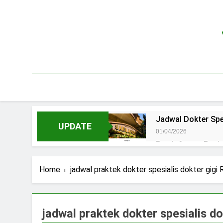
Skip
to
content
Jadwal Dokter Spe
UPDATE
01/04/2026
Pendaftaran Pas
15/07/2025
Jadwal Praktek D
Home
jadwal praktek dokter spesialis dokter gigi
15/07/2025
Jadwal Dokter RS.
15/07/2025
jadwal praktek dokter spesialis d
Pendaftaran Pasi