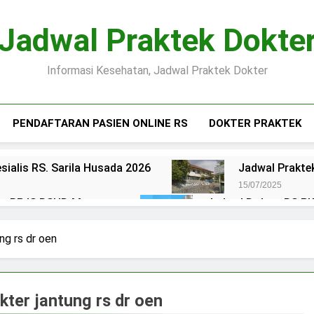
Jadwal Praktek Dokte
Informasi Kesehatan, Jadwal Praktek Dokter
PENDAFTARAN PASIEN ONLINE RS
DOKTER PRAKTEK
sialis RS. Sarila Husada 2026
Jadwal Praktek
15/07/2025
ien BPJS RSUD Margono
Jadwal Dokter RS PKU
15/07/2025
okter RS Maguan Husada Wonogiri
Daftar on
ng rs dr oen
15/07/2025
 Puri Asih Salatiga 2025
Jadwal Dokter RS Mu
15/07/2025
kter jantung rs dr oen
en BPJS RSUD Bung Karno
Pendaftaran Pas