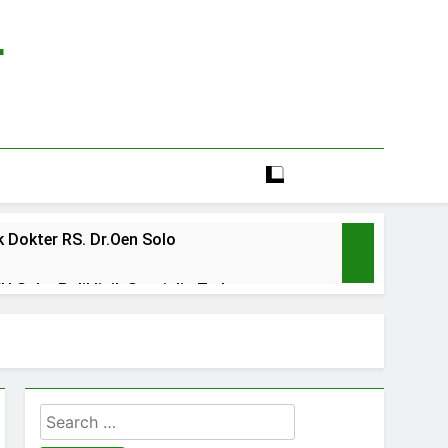
r
 Dokter RS. Dr.Oen Solo
 Solo: Poliklinik Spesialis Terbaru
line rs sarila husada sragen
lia Hati Wonogiri
Search
ien BPJS RSUD Banyumas
for: