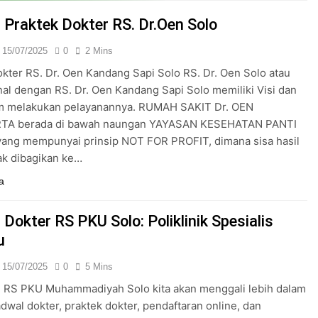
24/05/2024
 Praktek Dokter RS. Dr.Oen Solo
15/07/2025
0
2 Mins
kter RS. Dr. Oen Kandang Sapi Solo RS. Dr. Oen Solo atau
nal dengan RS. Dr. Oen Kandang Sapi Solo memiliki Visi dan
am melakukan pelayanannya. RUMAH SAKIT Dr. OEN
A berada di bawah naungan YAYASAN KESEHATAN PANTI
ang mempunyai prinsip NOT FOR PROFIT, dimana sisa hasil
ak dibagikan ke…
a
Dokter RS PKU Solo: Poliklinik Spesialis
u
15/07/2025
0
5 Mins
 RS PKU Muhammadiyah Solo kita akan menggali lebih dalam
adwal dokter, praktek dokter, pendaftaran online, dan