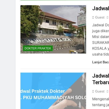
24/05/2024
Jadwal
Guest
Jadwal Do
juga dike
Misi dal
SURAKART
KOSALA y
DOKTER PRAKTEK
usaha tid
Lanjut Bac
Jadwal 
Terbar
Guest
Mengenal
tentang j