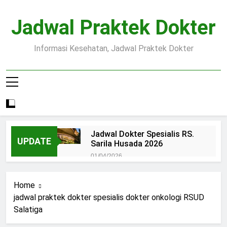
Skip
to
Jadwal Praktek Dokter
content
Informasi Kesehatan, Jadwal Praktek Dokter
Jadwal Dokter Spesialis RS.
UPDATE
Sarila Husada 2026
01/04/2026
Jadwal Praktek Dokter RS.
Dr.Oen Solo
Home
15/07/2025
jadwal praktek dokter spesialis dokter onkologi RSUD
Pendaftaran Pasien BPJS
Salatiga
RSUD Margono
15/07/2025