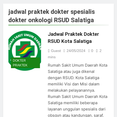
Jadwal Dokter RS PKU Solo:
Poliklinik Spesialis Terbaru
jadwal praktek dokter spesialis
15/07/2025
dokter onkologi RSUD Salatiga
Jadwal Praktek Dokter RS
Maguan Husada Wonogiri
15/07/2025
Jadwal Praktek Dokter
Daftar online rs sarila
RSUD Kota Salatiga
husada sragen
15/07/2025
Guest
24/05/2024
0
2
Jadwal Dokter RS. Puri Asih
mins
Salatiga 2025
DOKTER
Rumah Sakit Umum Daerah Kota
PRAKTEK
15/07/2025
Salatiga atau juga dikenal
Jadwal Dokter RS Mulia
dengan RSUD. Kota Salatiga
Hati Wonogiri
memiliki Visi dan Misi dalam
15/07/2025
Pendaftaran Pasien BPJS
melakukan pelayanannya.
RSUD Bung Karno
Rumah Sakit Umum Daerah Kota
24/05/2024
Salatiga memiliki beberapa
Pendaftaran Pasien BPJS
layanan unggulan spesialis dari
RSUD Banyumas
obsgyn atau kandungan, saraf,