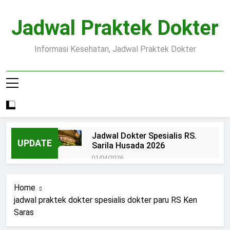
Skip
to
Jadwal Praktek Dokter
content
Informasi Kesehatan, Jadwal Praktek Dokter
Jadwal Dokter Spesialis RS.
UPDATE
Sarila Husada 2026
01/04/2026
Jadwal Praktek Dokter RS.
Dr.Oen Solo
Home
15/07/2025
jadwal praktek dokter spesialis dokter paru RS Ken
Pendaftaran Pasien BPJS
Saras
RSUD Margono
15/07/2025