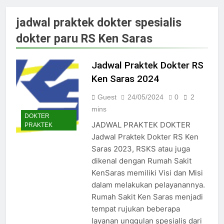
Jadwal Dokter RS PKU Solo:
Poliklinik Spesialis Terbaru
jadwal praktek dokter spesialis
15/07/2025
dokter paru RS Ken Saras
Jadwal Praktek Dokter RS
Maguan Husada Wonogiri
15/07/2025
Jadwal Praktek Dokter RS
Daftar online rs sarila
Ken Saras 2024
husada sragen
15/07/2025
Guest
24/05/2024
0
2
Jadwal Dokter RS. Puri Asih
mins
Salatiga 2025
DOKTER
JADWAL PRAKTEK DOKTER
PRAKTEK
15/07/2025
Jadwal Praktek Dokter RS Ken
Jadwal Dokter RS Mulia
Saras 2023, RSKS atau juga
Hati Wonogiri
dikenal dengan Rumah Sakit
15/07/2025
Pendaftaran Pasien BPJS
KenSaras memiliki Visi dan Misi
RSUD Bung Karno
dalam melakukan pelayanannya.
24/05/2024
Rumah Sakit Ken Saras menjadi
Pendaftaran Pasien BPJS
tempat rujukan beberapa
RSUD Banyumas
layanan unggulan spesialis dari