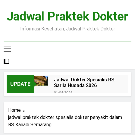
Skip
to
Jadwal Praktek Dokter
content
Informasi Kesehatan, Jadwal Praktek Dokter
Jadwal Dokter Spesialis RS.
UPDATE
Sarila Husada 2026
01/04/2026
Jadwal Praktek Dokter RS.
Dr.Oen Solo
Home
15/07/2025
jadwal praktek dokter spesialis dokter penyakit dalam
Pendaftaran Pasien BPJS
RS Kariadi Semarang
RSUD Margono
15/07/2025