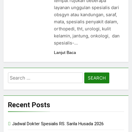
tempat rujukan beberapa
24/05/2024
layanan unggulan spesialis dari
obsgyn atau kandungan, saraf,
mata, spesialis penyakit dalam,
orthopedi, tht, urologi, kulit
kelamin, jantung, onkologi, dan
spesialis-…
Lanjut Baca
Search
for:
Recent Posts
Jadwal Dokter Spesialis RS. Sarila Husada 2026