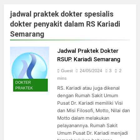
Jadwal Dokter RS PKU Solo:
Poliklinik Spesialis Terbaru
jadwal praktek dokter spesialis
15/07/2025
dokter penyakit dalam RS Kariadi
Jadwal Praktek Dokter RS
Maguan Husada Wonogiri
Semarang
15/07/2025
Daftar online rs sarila
Jadwal Praktek Dokter
husada sragen
RSUP. Kariadi Semarang
15/07/2025
Jadwal Dokter RS. Puri Asih
Guest
24/05/2024
3
2
Salatiga 2025
mins
15/07/2025
DOKTER
Jadwal Dokter RS Mulia
RS. Kariadi atau juga dikenal
PRAKTEK
Hati Wonogiri
dengan Rumah Sakit Umum
15/07/2025
Pusat Dr. Kariadi memiliki Visi
Pendaftaran Pasien BPJS
dan Misi Filosofi, Motto, Nilai dan
RSUD Bung Karno
Motto dalam melakukan
24/05/2024
pelayanannya. Rumah Sakit
Pendaftaran Pasien BPJS
Umum Pusat Dr. Kariadi menjadi
RSUD Banyumas