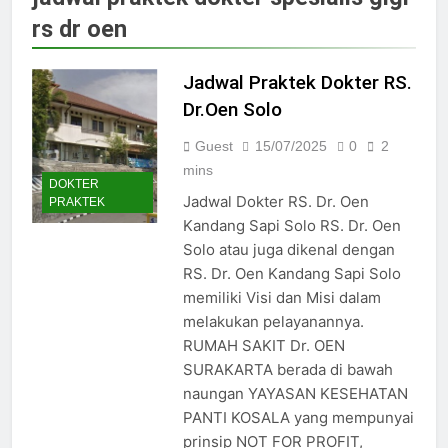
Jadwal Dokter RS PKU Solo:
rs dr oen
Poliklinik Spesialis Terbaru
15/07/2025
Jadwal Praktek Dokter RS
Jadwal Praktek Dokter RS.
Maguan Husada Wonogiri
Dr.Oen Solo
15/07/2025
Daftar online rs sarila
Guest
15/07/2025
0
2
husada sragen
mins
DOKTER
15/07/2025
Jadwal Dokter RS. Dr. Oen
PRAKTEK
Jadwal Dokter RS. Puri Asih
Kandang Sapi Solo RS. Dr. Oen
Salatiga 2025
Solo atau juga dikenal dengan
15/07/2025
RS. Dr. Oen Kandang Sapi Solo
Jadwal Dokter RS Mulia
memiliki Visi dan Misi dalam
Hati Wonogiri
melakukan pelayanannya.
15/07/2025
Pendaftaran Pasien BPJS
RUMAH SAKIT Dr. OEN
RSUD Bung Karno
SURAKARTA berada di bawah
24/05/2024
naungan YAYASAN KESEHATAN
Pendaftaran Pasien BPJS
PANTI KOSALA yang mempunyai
RSUD Banyumas
prinsip NOT FOR PROFIT,