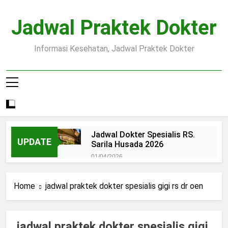
Skip
to
Jadwal Praktek Dokter
content
Informasi Kesehatan, Jadwal Praktek Dokter
Jadwal Dokter Spesialis RS.
UPDATE
Sarila Husada 2026
01/04/2026
Jadwal Praktek Dokter RS.
Dr.Oen Solo
Home
jadwal praktek dokter spesialis gigi rs dr oen
15/07/2025
Pendaftaran Pasien BPJS
RSUD Margono
jadwal praktek dokter spesialis gigi
15/07/2025