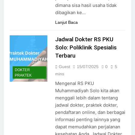
24/05/2024
dimana sisa hasil usaha tidak
dibagikan ke…
Lanjut Baca
Jadwal Dokter RS PKU
Solo: Poliklinik Spesialis
Terbaru
Guest
15/07/2025
0
5
DOKTER
mins
PRAKTEK
Mengenal RS PKU
Muhammadiyah Solo kita akan
menggali lebih dalam tentang
jadwal dokter, praktek dokter,
pendaftaran online, dan berbagai
informasi penting lainnya yang
dapat memudahkan perjalanan
kesehatan Anda. Jadwal Dokter