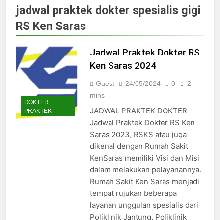
Jadwal Dokter RS PKU Solo:
jadwal praktek dokter spesialis gigi
Poliklinik Spesialis Terbaru
RS Ken Saras
15/07/2025
Jadwal Praktek Dokter RS
Maguan Husada Wonogiri
Jadwal Praktek Dokter RS
15/07/2025
Ken Saras 2024
Daftar online rs sarila
husada sragen
Guest
24/05/2024
0
2
15/07/2025
mins
DOKTER
Jadwal Dokter RS. Puri Asih
JADWAL PRAKTEK DOKTER
PRAKTEK
Salatiga 2025
Jadwal Praktek Dokter RS Ken
15/07/2025
Saras 2023, RSKS atau juga
Jadwal Dokter RS Mulia
dikenal dengan Rumah Sakit
Hati Wonogiri
KenSaras memiliki Visi dan Misi
15/07/2025
Pendaftaran Pasien BPJS
dalam melakukan pelayanannya.
RSUD Bung Karno
Rumah Sakit Ken Saras menjadi
24/05/2024
tempat rujukan beberapa
Pendaftaran Pasien BPJS
layanan unggulan spesialis dari
RSUD Banyumas
Poliklinik Jantung, Poliklinik