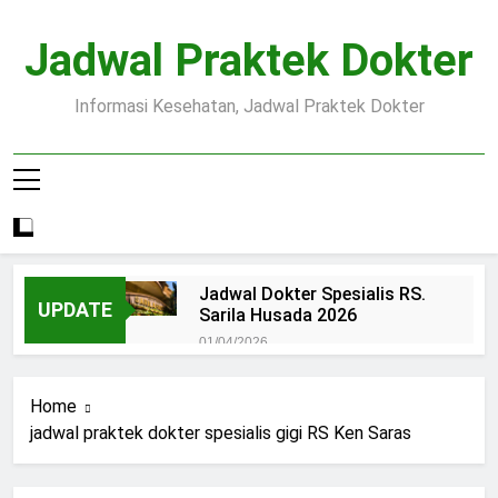
Skip
to
Jadwal Praktek Dokter
content
Informasi Kesehatan, Jadwal Praktek Dokter
Jadwal Dokter Spesialis RS.
UPDATE
Sarila Husada 2026
01/04/2026
Jadwal Praktek Dokter RS.
Dr.Oen Solo
Home
15/07/2025
jadwal praktek dokter spesialis gigi RS Ken Saras
Pendaftaran Pasien BPJS
RSUD Margono
15/07/2025