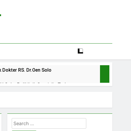
r
 Dokter RS. Dr.Oen Solo
 Solo: Poliklinik Spesialis Terbaru
line rs sarila husada sragen
lia Hati Wonogiri
Search
ien BPJS RSUD Banyumas
for: