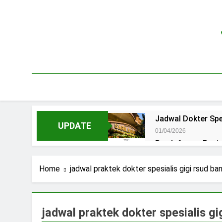
Skip
to
content
Jadwal Dokter Spe
UPDATE
01/04/2026
Pendaftaran Pas
15/07/2025
Jadwal Praktek D
Home
jadwal praktek dokter spesialis gigi rsud b
15/07/2025
Jadwal Dokter RS.
15/07/2025
jadwal praktek dokter spesialis g
Pendaftaran Pasi