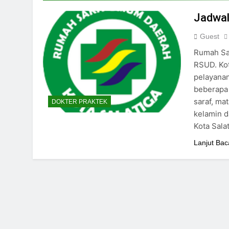
24/05/2024
Jadwal
Guest
Rumah Sak
RSUD. Kot
pelayanan
beberapa 
saraf, mat
DOKTER PRAKTEK
kelamin d
Kota Sala
Lanjut Bac