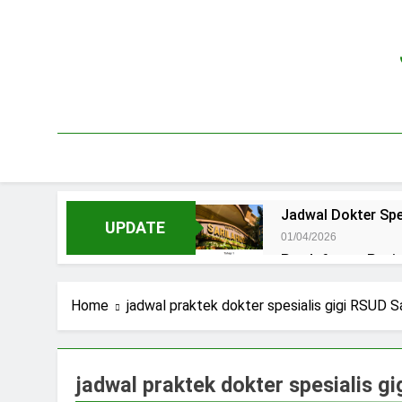
Skip
to
content
Jadwal Dokter Spe
UPDATE
01/04/2026
Pendaftaran Pas
15/07/2025
Jadwal Praktek D
Home
jadwal praktek dokter spesialis gigi RSUD S
15/07/2025
Jadwal Dokter RS.
15/07/2025
jadwal praktek dokter spesialis g
Pendaftaran Pasi