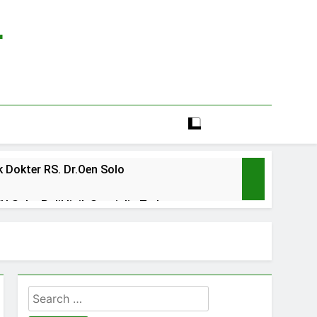
r
 Dokter RS. Dr.Oen Solo
 Solo: Poliklinik Spesialis Terbaru
line rs sarila husada sragen
lia Hati Wonogiri
Search
ien BPJS RSUD Banyumas
for: