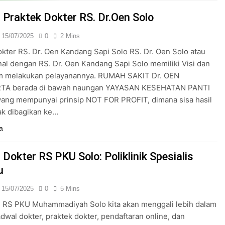
24/05/2024
 Praktek Dokter RS. Dr.Oen Solo
15/07/2025
0
2 Mins
kter RS. Dr. Oen Kandang Sapi Solo RS. Dr. Oen Solo atau
nal dengan RS. Dr. Oen Kandang Sapi Solo memiliki Visi dan
am melakukan pelayanannya. RUMAH SAKIT Dr. OEN
A berada di bawah naungan YAYASAN KESEHATAN PANTI
ang mempunyai prinsip NOT FOR PROFIT, dimana sisa hasil
ak dibagikan ke…
a
Dokter RS PKU Solo: Poliklinik Spesialis
u
15/07/2025
0
5 Mins
 RS PKU Muhammadiyah Solo kita akan menggali lebih dalam
adwal dokter, praktek dokter, pendaftaran online, dan