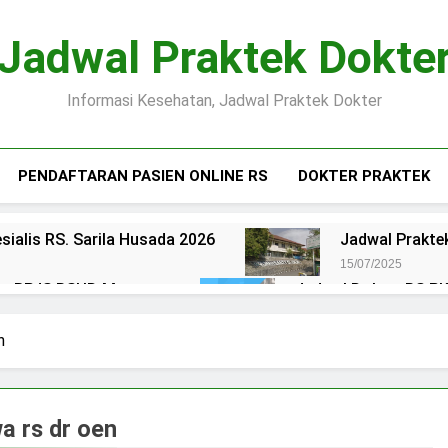
Jadwal Praktek Dokte
Informasi Kesehatan, Jadwal Praktek Dokter
PENDAFTARAN PASIEN ONLINE RS
DOKTER PRAKTEK
sialis RS. Sarila Husada 2026
Jadwal Praktek
15/07/2025
ien BPJS RSUD Margono
Jadwal Dokter RS PKU
15/07/2025
okter RS Maguan Husada Wonogiri
Daftar on
n
15/07/2025
 Puri Asih Salatiga 2025
Jadwal Dokter RS Mu
15/07/2025
wa rs dr oen
en BPJS RSUD Bung Karno
Pendaftaran Pas