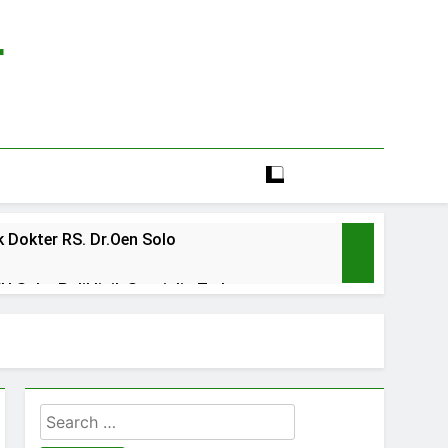
r
 Dokter RS. Dr.Oen Solo
 Solo: Poliklinik Spesialis Terbaru
line rs sarila husada sragen
lia Hati Wonogiri
Search
ien BPJS RSUD Banyumas
for: