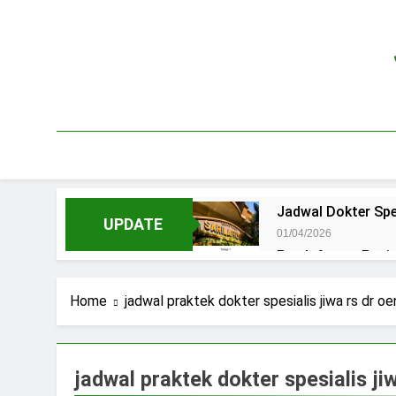
Skip
to
content
Jadwal Dokter Spe
UPDATE
01/04/2026
Pendaftaran Pas
15/07/2025
Jadwal Praktek D
Home
jadwal praktek dokter spesialis jiwa rs dr oe
15/07/2025
Jadwal Dokter RS.
15/07/2025
jadwal praktek dokter spesialis ji
Pendaftaran Pasi