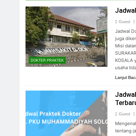
24/05/2024
Jadwal
Guest
Jadwal Do
juga dike
Misi dal
SURAKART
KOSALA y
DOKTER PRAKTEK
usaha tid
Lanjut Bac
Jadwal 
Terbar
Guest
Mengenal
tentang j