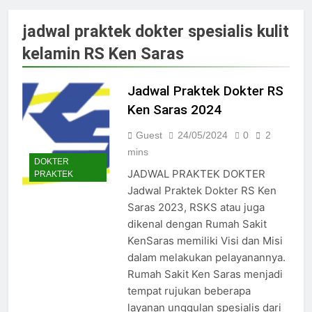
Jadwal Dokter RS PKU Solo:
Poliklinik Spesialis Terbaru
jadwal praktek dokter spesialis kulit
15/07/2025
kelamin RS Ken Saras
Jadwal Praktek Dokter RS
Maguan Husada Wonogiri
15/07/2025
Jadwal Praktek Dokter RS
Daftar online rs sarila
Ken Saras 2024
husada sragen
15/07/2025
Guest
24/05/2024
0
2
Jadwal Dokter RS. Puri Asih
mins
Salatiga 2025
DOKTER
JADWAL PRAKTEK DOKTER
PRAKTEK
15/07/2025
Jadwal Praktek Dokter RS Ken
Jadwal Dokter RS Mulia
Saras 2023, RSKS atau juga
Hati Wonogiri
dikenal dengan Rumah Sakit
15/07/2025
Pendaftaran Pasien BPJS
KenSaras memiliki Visi dan Misi
RSUD Bung Karno
dalam melakukan pelayanannya.
24/05/2024
Rumah Sakit Ken Saras menjadi
Pendaftaran Pasien BPJS
tempat rujukan beberapa
RSUD Banyumas
layanan unggulan spesialis dari