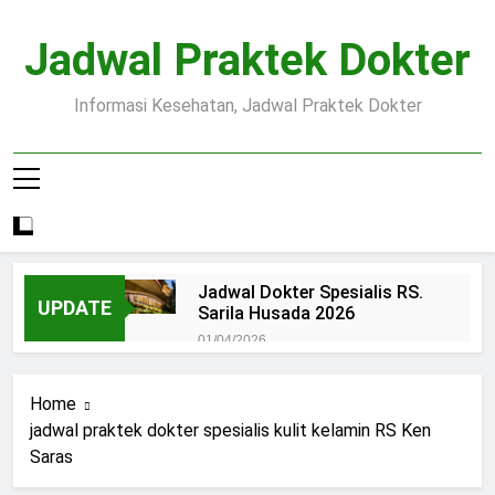
Skip
to
Jadwal Praktek Dokter
content
Informasi Kesehatan, Jadwal Praktek Dokter
Jadwal Dokter Spesialis RS.
UPDATE
Sarila Husada 2026
01/04/2026
Jadwal Praktek Dokter RS.
Dr.Oen Solo
Home
15/07/2025
jadwal praktek dokter spesialis kulit kelamin RS Ken
Pendaftaran Pasien BPJS
Saras
RSUD Margono
15/07/2025