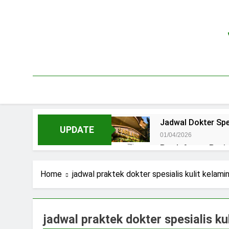
Skip
to
content
Jadwal Dokter Spe
UPDATE
01/04/2026
Pendaftaran Pas
15/07/2025
Jadwal Praktek D
Home
jadwal praktek dokter spesialis kulit kelam
15/07/2025
Jadwal Dokter RS.
15/07/2025
jadwal praktek dokter spesialis ku
Pendaftaran Pasi