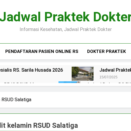
Jadwal Praktek Dokte
Informasi Kesehatan, Jadwal Praktek Dokter
PENDAFTARAN PASIEN ONLINE RS
DOKTER PRAKTEK
sialis RS. Sarila Husada 2026
Jadwal Praktek
15/07/2025
ien BPJS RSUD Margono
Jadwal Dokter RS PKU
15/07/2025
okter RS Maguan Husada Wonogiri
Daftar on
in RSUD Salatiga
15/07/2025
 Puri Asih Salatiga 2025
Jadwal Dokter RS Mu
15/07/2025
lit kelamin RSUD Salatiga
en BPJS RSUD Bung Karno
Pendaftaran Pas