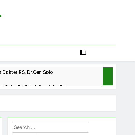
r
 Dokter RS. Dr.Oen Solo
 Solo: Poliklinik Spesialis Terbaru
line rs sarila husada sragen
lia Hati Wonogiri
Search
ien BPJS RSUD Banyumas
for: