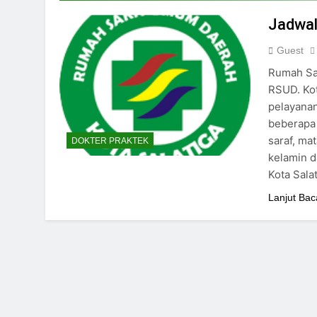
24/05/2024
Jadwal
Guest
Rumah Sak
RSUD. Kot
pelayanan
beberapa 
saraf, mat
DOKTER PRAKTEK
kelamin d
Kota Sala
Lanjut Bac