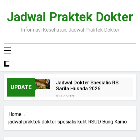
Skip
to
Jadwal Praktek Dokter
content
Informasi Kesehatan, Jadwal Praktek Dokter
Jadwal Dokter Spesialis RS.
UPDATE
Sarila Husada 2026
01/04/2026
Jadwal Praktek Dokter RS.
Dr.Oen Solo
Home
15/07/2025
jadwal praktek dokter spesialis kulit RSUD Bung Karno
Pendaftaran Pasien BPJS
RSUD Margono
15/07/2025