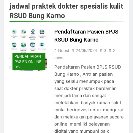
Jadwal Dokter RS PKU Solo:
jadwal praktek dokter spesialis kulit
Poliklinik Spesialis Terbaru
RSUD Bung Karno
15/07/2025
Jadwal Praktek Dokter RS
Maguan Husada Wonogiri
Pendaftaran Pasien BPJS
15/07/2025
RSUD Bung Karno
Daftar online rs sarila
husada sragen
Guest
24/05/2024
0
2
PENDAFTARAN
15/07/2025
mins
PASIEN ONLINE
Jadwal Dokter RS. Puri Asih
Pendaftaran Pasien BPJS RSUD
RS
Salatiga 2025
Bung Karno , Antrian pasien
15/07/2025
yang selalu menumpuk pada
Jadwal Dokter RS Mulia
saat dokter praktek bersaman
Hati Wonogiri
menjadi lama dan sangat
15/07/2025
Pendaftaran Pasien BPJS
melelahkan, banyak rumah sakit
RSUD Bung Karno
mulai berinovasi untuk mengurai
24/05/2024
dan melakukan pelayanan secara
Pendaftaran Pasien BPJS
online, memiliki pelayanan
RSUD Banyumas
digital yang mumpuni baik